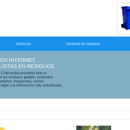
Anuncios
Gestores de residuos
 EN INTERNET,
LISTAS EN RESIDUOS
OM podrá encontrar todo lo
n los residuos: gestión, productos
edores, maquinaria, cursos,
legal y la información más actualizada