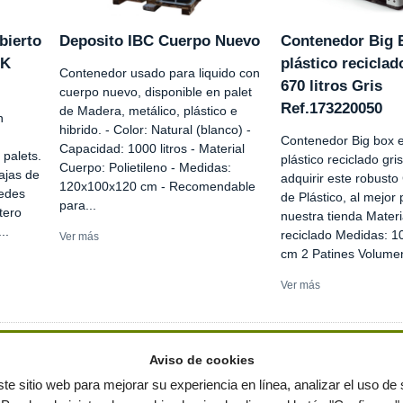
bierto
Deposito IBC Cuerpo Nuevo
Contenedor Big 
PK
plástico reciclad
Contenedor usado para liquido con
670 litros Gris
cuerpo nuevo, disponible en palet
Ref.173220050
de Madera, metálico, plástico e
n
hibrido. - Color: Natural (blanco) -
Contenedor Big box 
Capacidad: 1000 litros - Material
palets.
plástico reciclado gr
Cuerpo: Polietileno - Medidas:
ajas de
adquirir este robust
120x100x120 cm - Recomendable
redes
de Plástico, al mejor 
para...
tero
nuestra tienda Materia
..
reciclado Medidas: 1
Ver más
cm 2 Patines Volumen
Ver más
Aviso de cookies
te sitio web para mejorar su experiencia en línea, analizar el uso de s