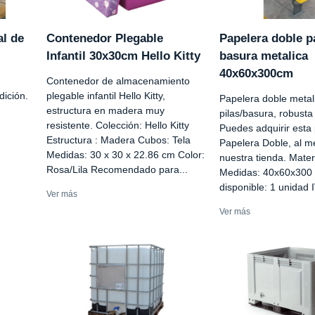
al de
Contenedor Plegable
Papelera doble pa
Infantil 30x30cm Hello Kitty
basura metalica
40x60x300cm
Contenedor de almacenamiento
dición.
plegable infantil Hello Kitty,
Papelera doble metal
estructura en madera muy
pilas/basura, robust
resistente. Colección: Hello Kitty
Puedes adquirir esta 
Estructura : Madera Cubos: Tela
Papelera Doble, al me
Medidas: 30 x 30 x 22.86 cm Color:
nuestra tienda. Mater
Rosa/Lila Recomendado para...
Medidas: 40x60x300
disponible: 1 unidad I
Ver más
Ver más