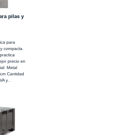
ra pilas y
ica para
a y compacta.
practica
jor precio en
ial: Metal
 cm Cantidad
VA y...