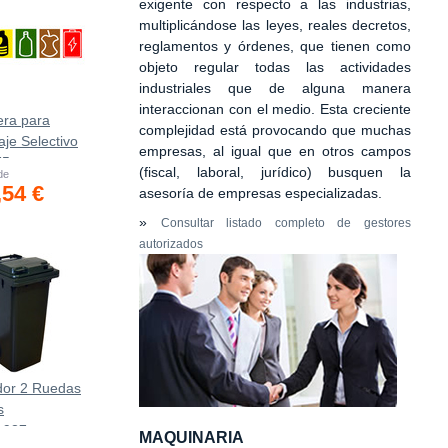
exigente con respecto a las industrias,
multiplicándose las leyes, reales decretos,
reglamentos y órdenes, que tienen como
objeto regular todas las actividades
industriales que de alguna manera
interaccionan con el medio. Esta creciente
era para
complejidad está provocando que muchas
aje Selectivo
empresas, al igual que en otros campos
75
(fiscal, laboral, jurídico) busquen la
 de
,54 €
asesoría de empresas especializadas.
»
Consultar listado completo de gestores
autorizados
or 2 Ruedas
s
0х937mm
MAQUINARIA