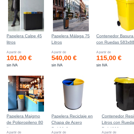
Papelera Calpe 45
Papelera Málaga 75
Contenedor Basura 
litros
Litros
con Ruedas 583x8
A partir de
A partir de
A partir de
101,00 €
540,00 €
115,00 €
sin IVA
sin IVA
sin IVA
Papelera Maigmo
Papelera Reciclaje en
Contenedor Res
de Polipropileno 80
Chapa de Acero
Litros con Rued
litros
Ref.90-C
Ref.4200
A partir de
A partir de
A partir de