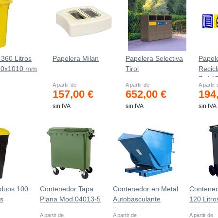
360 Litros
Papelera Milan
Papelera Selectiva
Papel
80x1010 mm
Tirol
Recicl
Ref.1
A partir de
A partir de
A partir
157,00 €
652,00 €
194
sin IVA
sin IVA
sin IVA
iduos 100
Contenedor Tapa
Contenedor en Metal
Contened
as
Plana Mod.04013-5
Autobasculante
120 Litro
Estanco *
555х48
A partir de
A partir de
A partir de