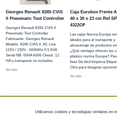
Georges Renault 8285 CVIS
Caja Eurobox Frente A
II Pneumatic Tool Controller
40 x 30 x 23 cm Ref.S
4322OF
Georges Renault 8285 CVIS II
Pneumatic Tool Controller
Las cajas Norma Europa so
Fabricante: Georges Renault
ideales para el transporte y
Modelo: 8285 CVIS II AC Line
almacenaje de productos en 
115V / 230V - 50/60Hz 0.5 KVA
¿Qué ventajas ofrecen las c
Serial NB. 05HA 6006 Check: 12
plástico norma Europa? Pa
IVA y transporte no incluidos
lisas De fácil limpieza Etique
Clics para bisagras opcional.
Ver más
Ver más
Ver más anuncios
Utilizamos cookies y tecnologías similares en es