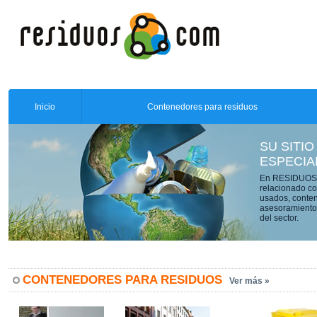
Inicio
Contenedores para residuos
SU SITIO
ESPECIA
En RESIDUOS.C
relacionado co
usados, conten
asesoramiento 
del sector.
CONTENEDORES PARA RESIDUOS
Ver más »