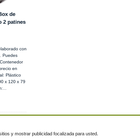
Box de
o 2 patines
elaborado con
is. Puedes
o Contenedor
precio en
l: Plástico
00 x 120 x 79
:...
itios y mostrar publicidad focalizada para usted.