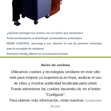
¿Quieres proteger tus envíos con el cartón que desechas?
Todocontenedores sl distribuye contenedores soterrados
RESID CONTROL aconseja a sus clientes el uso de prensas verticales
para la recogida de residuos.
Precision Husky, líderes en la industria forestal
Alquiler de equipos: La solución para Ayuntamientos y Empresas de
Servicios
Aviso de cookies
Nuevo Sistema de Montaje sobre Suelo Rústico
Utilizamos cookies y tecnologías similares en este sitio
web para mejorar su experiencia en línea, analizar el uso
de sitios y mostrar publicidad focalizada para usted.
© residuos.com - Todos los derechos reservados
-
Política de privacidad
|
Puede administrar las cookies haciendo clic en el botón
Condiciones de uso
|
Contacto
|
Editores
|
Mapa web
|
Preguntas frecuentes
|
Publica
"Configurar".
tus anuncios gratis!
Para obtener más información, visite nuestras
Condiciones
Economía circular
Mueble Hogar
Para almacen
.
de uso