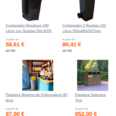
Contenedor Residuos 100
Contenedor 2 Ruedas 120
Litros con Ruedas Ref.4200
Litros 555х480х937mm
A partir de
A partir de
58,61 €
80,41 €
sin IVA
sin IVA
Papelera Maigmo de Polipropileno 80
Papelera Selectiva
litros
Tirol
A partir de
A partir de
87,00 €
652,00 €