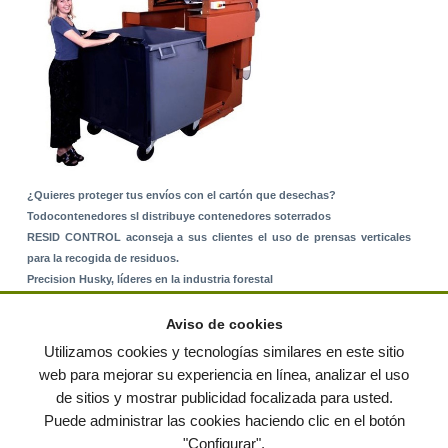
¿Quieres proteger tus envíos con el cartón que desechas?
Todocontenedores sl distribuye contenedores soterrados
RESID CONTROL aconseja a sus clientes el uso de prensas verticales
para la recogida de residuos.
Precision Husky, líderes en la industria forestal
Alquiler de equipos: La solución para Ayuntamientos y Empresas de
Servicios
Aviso de cookies
Nuevo Sistema de Montaje sobre Suelo Rústico
Utilizamos cookies y tecnologías similares en este sitio
web para mejorar su experiencia en línea, analizar el uso
de sitios y mostrar publicidad focalizada para usted.
© residuos.com - Todos los derechos reservados
-
Política de privacidad
|
Puede administrar las cookies haciendo clic en el botón
Condiciones de uso
|
Contacto
|
Editores
|
Mapa web
|
Preguntas frecuentes
|
Publica
"Configurar".
tus anuncios gratis!