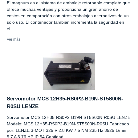
El magnum es el sistema de embalaje retornable completo que
ofrece muchas ventajas y proporciona un gran ahorro de
costos en comparación con otros embalajes alternativos de un
solo uso. El contenedor también incrementa la seguridad en
el...
Ver más
Servomotor MCS 12H35-RS0P2-B19N-ST5S00N-
R0SU LENZE
Servomotor MCS 12H35-RS0P2-B19N-ST5S00N-R0SU LENZE
Modelo: MCS 12H35-RS0P2-B19N-ST5S00N-R0SU Fabricado
por: LENZE 3-MOT 325 V 2.8 KW 7.5 NM 235 Hz 3525 1/min
5.7 A 3.76 HP IP 54 Cantidad...