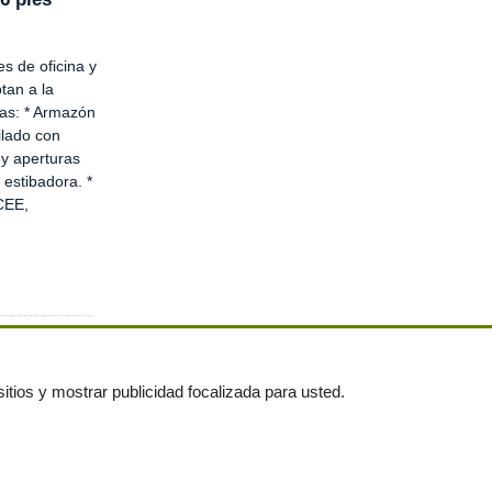
s de oficina y
tan a la
as: * Armazón
ilado con
y aperturas
 estibadora. *
CEE,
itios y mostrar publicidad focalizada para usted.
untas frecuentes
|
Publica tus anuncios gratis!