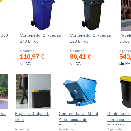
 360
Contenedor 2 Ruedas
Contenedor 2 Ruedas
Papel
240 Litros
120 Litros
Litros
721х582х1069mm
555х480х937mm
A partir de
A partir de
A partir
110,97 €
80,41 €
540
sin IVA
sin IVA
sin IVA
iva
Papelera Calpe 45
Contenedor en Metal
Contenedor 
litros
Autobasculante
Litros con 
Estanco *
Ref.4200
A partir de
A partir de
A partir de