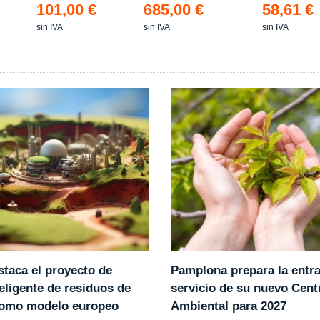
101,00 €
685,00 €
58,61 €
sin IVA
sin IVA
sin IVA
Pamplona prepara la entr
staca el proyecto de
servicio de su nuevo Cent
eligente de residuos de
Ambiental para 2027
como modelo europeo