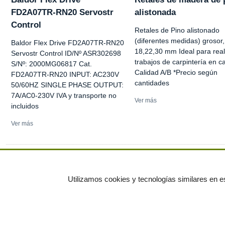
FD2A07TR-RN20 Servostr
alistonada
Control
Retales de Pino alistonado
(diferentes medidas) grosor,
Baldor Flex Drive FD2A07TR-RN20
18,22,30 mm Ideal para real
Servostr Control ID/Nº ASR302698
trabajos de carpintería en c
S/Nº: 2000MG06817 Cat.
Calidad A/B *Precio según
FD2A07TR-RN20 INPUT: AC230V
cantidades
50/60HZ SINGLE PHASE OUTPUT:
7A/AC0-230V IVA y transporte no
Ver más
incluidos
Ver más
Ver más anuncios
Utilizamos cookies y tecnologías similares en es
© residuos.com - Todos los derechos res
Economía circular
Mueble Hogar
Para almacen
Muebles de terraza y