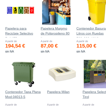
Papelera para
Papelera Maigmo
Contenedor Basura
Reciclaje Selectivo
de Polipropileno 80
Litros con Ruedas
Ref.175
litros
583x880x1010 mm
A partir de
A partir de
A partir de
194,54 €
87,00 €
115,00 €
sin IVA
sin IVA
sin IVA
Contenedor Tapa Plana
Papelera Milan
Papelera Select
Mod.04013-5
Tirol
A partir de
A partir de
A partir de