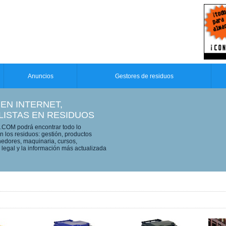
Anuncios
Gestores de residuos
 EN INTERNET,
LISTAS EN RESIDUOS
OM podrá encontrar todo lo
n los residuos: gestión, productos
edores, maquinaria, cursos,
legal y la información más actualizada