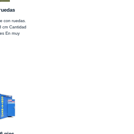
ruedas
se con ruedas.
8 cm Cantidad
des En muy
6 pies