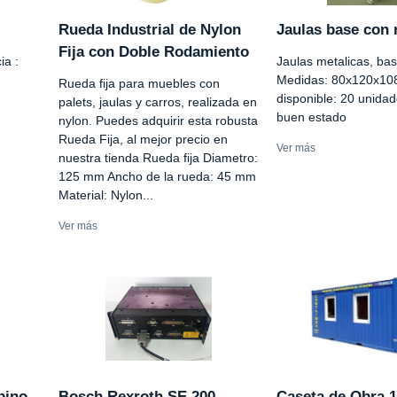
Rueda Industrial de Nylon
Jaulas base con 
Fija con Doble Rodamiento
ia :
Jaulas metalicas, ba
Medidas: 80x120x10
Rueda fija para muebles con
disponible: 20 unida
palets, jaulas y carros, realizada en
buen estado
nylon. Puedes adquirir esta robusta
Rueda Fija, al mejor precio en
Ver más
nuestra tienda Rueda fija Diametro:
125 mm Ancho de la rueda: 45 mm
Material: Nylon...
Ver más
pino
Bosch Rexroth SE 200
Caseta de Obra 1