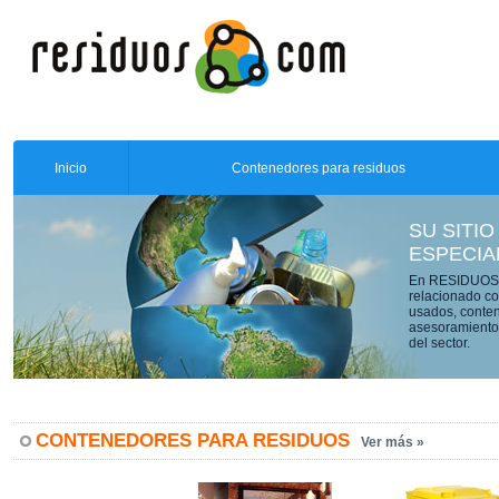
Inicio
Contenedores para residuos
SU SITIO
ESPECIA
En RESIDUOS.C
relacionado co
usados, conten
asesoramiento 
del sector.
CONTENEDORES PARA RESIDUOS
Ver más »