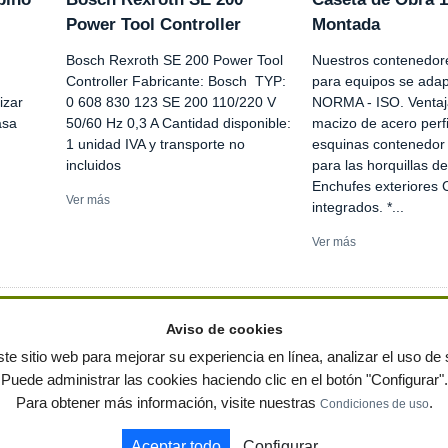
Power Tool Controller
Montada
Bosch Rexroth SE 200 Power Tool
Nuestros contenedore
Controller Fabricante: Bosch TYP:
para equipos se adap
izar
0 608 830 123 SE 200 110/220 V
NORMA - ISO. Ventaj
asa
50/60 Hz 0,3 A Cantidad disponible:
macizo de acero perf
1 unidad IVA y transporte no
esquinas contenedor 
incluidos
para las horquillas de
Enchufes exteriores 
Ver más
integrados. *...
Ver más
Aviso de cookies
te sitio web para mejorar su experiencia en línea, analizar el uso de s
Puede administrar las cookies haciendo clic en el botón "Configurar".
ervados
-
Política de privacidad
|
Condiciones de uso
|
Contacto
|
Editores
|
Mapa web
|
Preg
Para obtener más información, visite nuestras
.
Condiciones de uso
 jardin
Notas de prensa
Contenedores
Aceptar todo
Configurar