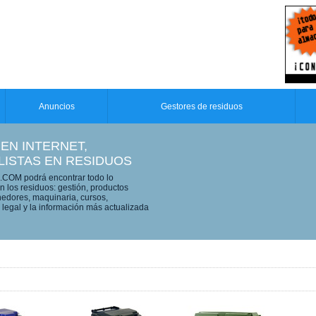
Anuncios
Gestores de residuos
 EN INTERNET,
LISTAS EN RESIDUOS
OM podrá encontrar todo lo
n los residuos: gestión, productos
edores, maquinaria, cursos,
legal y la información más actualizada