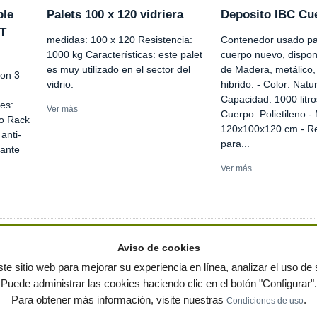
ble
Palets 100 x 120 vidriera
Deposito IBC Cu
T
medidas: 100 x 120 Resistencia:
Contenedor usado par
1000 kg Características: este palet
cuerpo nuevo, dispon
es muy utilizado en el sector del
de Madera, metálico, 
con 3
vidrio.
hibrido. - Color: Natu
Capacidad: 1000 litro
es:
Ver más
Cuerpo: Polietileno -
to Rack
120x100x120 cm - R
anti-
para...
zante
Ver más
Aviso de cookies
te sitio web para mejorar su experiencia en línea, analizar el uso de s
Puede administrar las cookies haciendo clic en el botón "Configurar".
ervados
-
Política de privacidad
|
Condiciones de uso
|
Contacto
|
Editores
|
Mapa web
|
Preg
Para obtener más información, visite nuestras
.
Condiciones de uso
 jardin
Notas de prensa
Contenedores