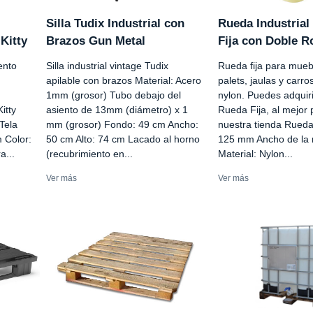
Silla Tudix Industrial con
Rueda Industrial
Kitty
Brazos Gun Metal
Fija con Doble 
ento
Silla industrial vintage Tudix
Rueda fija para mueb
apilable con brazos Material: Acero
palets, jaulas y carro
1mm (grosor) Tubo debajo del
nylon. Puedes adquiri
itty
asiento de 13mm (diámetro) x 1
Rueda Fija, al mejor 
Tela
mm (grosor) Fondo: 49 cm Ancho:
nuestra tienda Rueda 
 Color:
50 cm Alto: 74 cm Lacado al horno
125 mm Ancho de la
a...
(recubrimiento en...
Material: Nylon...
Ver más
Ver más