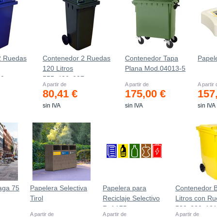
2 Ruedas
Contenedor 2 Ruedas
Contenedor Tapa
Papel
120 Litros
Plana Mod.04013-5
69mm
555х480х937mm
A partir de
A partir de
A partir
80,41 €
175,00 €
157
sin IVA
sin IVA
sin IVA
aga 75
Papelera Selectiva
Papelera para
Contenedor 
Tirol
Reciclaje Selectivo
Litros con R
Ref.175
583x880x10
A partir de
A partir de
A partir de