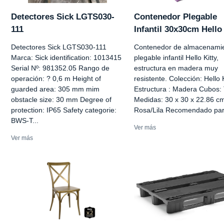
Detectores Sick LGTS030-
Contenedor Plegable
111
Infantil 30x30cm Hello 
Detectores Sick LGTS030-111
Contenedor de almacenami
Marca: Sick identification: 1013415
plegable infantil Hello Kitty,
Serial Nº: 981352.05 Rango de
estructura en madera muy
operación: ? 0,6 m Height of
resistente. Colección: Hello K
guarded area: 305 mm mim
Estructura : Madera Cubos: 
obstacle size: 30 mm Degree of
Medidas: 30 x 30 x 22.86 cm
protection: IP65 Safety categorie:
Rosa/Lila Recomendado par
BWS-T...
Ver más
Ver más