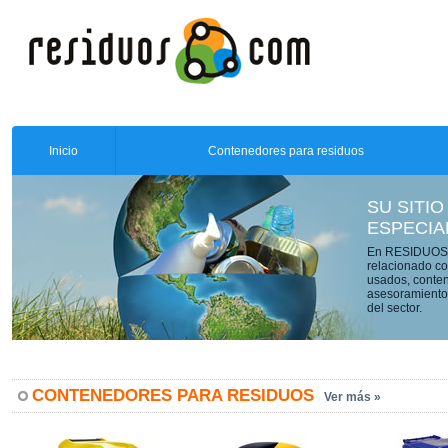
Inicio
Contenedores para residuos
SU SITIO
ESPECIA
En RESIDUOS.C
relacionado co
usados, conten
asesoramiento 
del sector.
CONTENEDORES PARA RESIDUOS
Ver más »