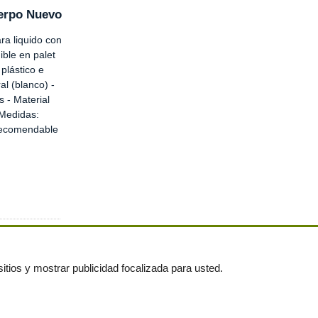
erpo Nuevo
a liquido con
ible en palet
plástico e
ral (blanco) -
s - Material
 Medidas:
ecomendable
itios y mostrar publicidad focalizada para usted.
untas frecuentes
|
Publica tus anuncios gratis!