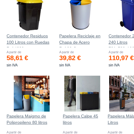
Contenedor Residuos
Papelera Reciclaje en
Contenedor 
100 Litros con Ruedas
Chapa de Acero
240 Litros
Ref.4200
Ref.90-C
721х582х10
A partir de
A partir de
A partir de
58,61 €
39,82 €
110,97 €
sin IVA
sin IVA
sin IVA
Papelera Maigmo de
Papelera Calpe 45
Papelera Mál
Polipropileno 80 litros
litros
Litros
A partir de
A partir de
A partir de