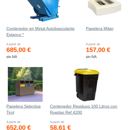
Contenedor en Metal Autobasculante
Papelera Milan
Estanco *
A partir de
A partir de
685,00 €
157,00 €
sin IVA
sin IVA
Papelera Selectiva
Contenedor Residuos 100 Litros con
Tirol
Ruedas Ref.4200
A partir de
A partir de
652,00 €
58,61 €