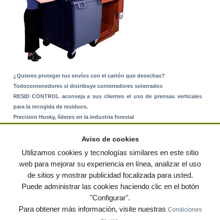
¿Quieres proteger tus envíos con el cartón que desechas?
Todocontenedores sl distribuye contenedores soterrados
RESID CONTROL aconseja a sus clientes el uso de prensas verticales
para la recogida de residuos.
Precision Husky, líderes en la industria forestal
Alquiler de equipos: La solución para Ayuntamientos y Empresas de
Servicios
Aviso de cookies
Nuevo Sistema de Montaje sobre Suelo Rústico
Utilizamos cookies y tecnologías similares en este sitio
web para mejorar su experiencia en línea, analizar el uso
de sitios y mostrar publicidad focalizada para usted.
© residuos.com - Todos los derechos reservados
-
Política de privacidad
|
Puede administrar las cookies haciendo clic en el botón
Condiciones de uso
|
Contacto
|
Editores
|
Mapa web
|
Preguntas frecuentes
|
Publica
"Configurar".
tus anuncios gratis!
Para obtener más información, visite nuestras
Condiciones
Economía circular
Mueble Hogar
Para almacen