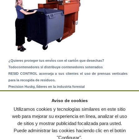
¿Quieres proteger tus envíos con el cartón que desechas?
Todocontenedores sl distribuye contenedores soterrados
RESID CONTROL aconseja a sus clientes el uso de prensas verticales
para la recogida de residuos.
Precision Husky, líderes en la industria forestal
Alquiler de equipos: La solución para Ayuntamientos y Empresas de
Servicios
Aviso de cookies
Nuevo Sistema de Montaje sobre Suelo Rústico
Utilizamos cookies y tecnologías similares en este sitio
web para mejorar su experiencia en línea, analizar el uso
de sitios y mostrar publicidad focalizada para usted.
© residuos.com - Todos los derechos reservados
-
Política de privacidad
|
Puede administrar las cookies haciendo clic en el botón
Condiciones de uso
|
Contacto
|
Editores
|
Mapa web
|
Preguntas frecuentes
|
Publica
"Configurar".
tus anuncios gratis!