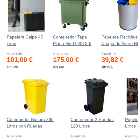
Papelera Calpe 45
Contenedor Tapa
Papelera Reciclaje
litros
Plana Mod.04013-5
Chapa de Acero R
A partir de
A partir de
A partir de
101,00 €
175,00 €
39,82 €
sin IVA
sin IVA
sin IVA
Contenedor Basura 360
Contenedor 2 Ruedas
Papel
Litros con Ruedas
120 Litros
Litros
583x880x1010 mm
555х480х937mm
A partir de
A partir de
A partir 