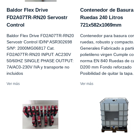
Baldor Flex Drive
Contenedor de Basura
FD2A07TR-RN20 Servostr
Ruedas 240 Litros
Control
721x582x1069mm
Baldor Flex Drive FD2A07TR-RN20
Contenedor para basura co
Servostr Control ID/Nº ASR302698
ruedas, robusto y compacto
S/Nº: 2000MG06817 Cat.
Generales Fabricado a parti
FD2A07TR-RN20 INPUT: AC230V
polietileno virgen Cumple co
50/60HZ SINGLE PHASE OUTPUT:
norma EN 840 Ruedas de c
7A/AC0-230V IVA y transporte no
D200 mm Fondo reforzado
incluidos
Posibilidad de quitar la tapa.
Ver más
Ver más