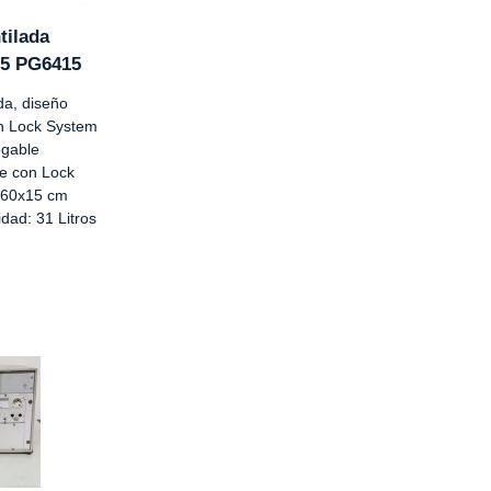
tilada
15 PG6415
da, diseño
on Lock System
egable
le con Lock
x60x15 cm
dad: 31 Litros