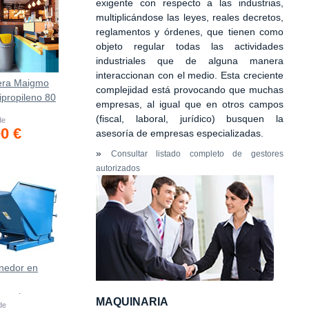
exigente con respecto a las industrias,
multiplicándose las leyes, reales decretos,
reglamentos y órdenes, que tienen como
objeto regular todas las actividades
industriales que de alguna manera
interaccionan con el medio. Esta creciente
era Maigmo
complejidad está provocando que muchas
ipropileno 80
empresas, al igual que en otros campos
(fiscal, laboral, jurídico) busquen la
de
00 €
asesoría de empresas especializadas.
»
Consultar listado completo de gestores
autorizados
nedor en
asculante
MAQUINARIA
 de