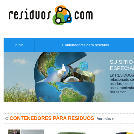
Inicio
Contenedores para residuos
SU SITIO
ESPECIA
En RESIDUOS.C
relacionado co
usados, conten
asesoramiento 
del sector.
CONTENEDORES PARA RESIDUOS
Ver más »