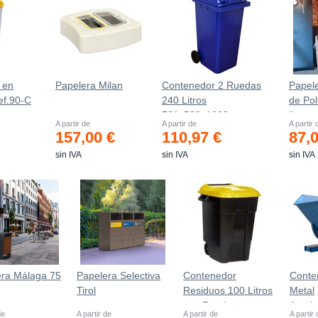
 en
Papelera Milan
Contenedor 2 Ruedas
Papel
ef.90-C
240 Litros
de Pol
721х582х1069mm
litros
A partir de
A partir de
A partir 
157,00 €
110,97 €
87,
sin IVA
sin IVA
sin IVA
era Málaga 75
Papelera Selectiva
Contenedor
Conte
Tirol
Residuos 100 Litros
Metal
con Ruedas
Autob
de
A partir de
A partir de
A partir