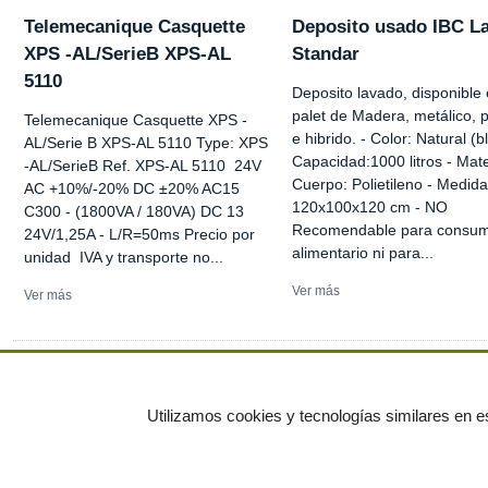
Telemecanique Casquette
Deposito usado IBC L
XPS -AL/SerieB XPS-AL
Standar
5110
Deposito lavado, disponible
palet de Madera, metálico, p
Telemecanique Casquette XPS -
e hibrido. - Color: Natural (b
AL/Serie B XPS-AL 5110 Type: XPS
Capacidad:1000 litros - Mate
-AL/SerieB Ref. XPS-AL 5110 24V
Cuerpo: Polietileno - Medida
AC +10%/-20% DC ±20% AC15
120x100x120 cm - NO
C300 - (1800VA / 180VA) DC 13
Recomendable para consu
24V/1,25A - L/R=50ms Precio por
alimentario ni para...
unidad IVA y transporte no...
Ver más
Ver más
Ver más anuncios
Utilizamos cookies y tecnologías similares en es
© residuos.com - Todos los derechos res