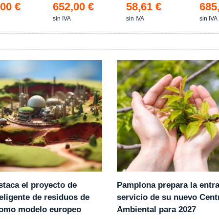
Ref.4200
Estanc
00 €
652,00 €
58,61 €
685
sin IVA
sin IVA
sin IVA
Pamplona prepara la entr
staca el proyecto de
servicio de su nuevo Cent
eligente de residuos de
Ambiental para 2027
como modelo europeo