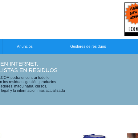
Anuncios
Gestores de residuos
 EN INTERNET,
LISTAS EN RESIDUOS
OM podrá encontrar todo lo
n los residuos: gestión, productos
edores, maquinaria, cursos,
legal y la información más actualizada