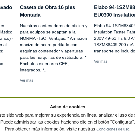
avado
Caseta de Obra 16 pies
Elabo 94-1SZM88
Montada
EU0300 Insulatio
 en
Nuestros contenedores de oficina y
Elabo 94-1SZM88409
lástico
para equipos se adaptan a la
Insulation Tester Fab
lanco) -
NORMA - ISO. Ventajas: * Armazón
230V 49-61 Hz 6.3 A 
rial
macizo de acero perfilado con
1SZM88409 200 mA I
s:
esquinas contenedor y aperturas
transporte no incluid
para las horquillas de estibadora. *
Ver más
mo
Enchufes exteriores CEE,
integrados. *...
Ver más
Aviso de cookies
te sitio web para mejorar su experiencia en línea, analizar el uso de s
Puede administrar las cookies haciendo clic en el botón "Configurar".
ervados
-
Política de privacidad
|
Condiciones de uso
|
Contacto
|
Editores
|
Mapa web
|
Preg
Para obtener más información, visite nuestras
.
Condiciones de uso