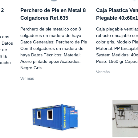
 2
Perchero de Pie en Metal 8
Caja Plastica Ven
Colgadores Ref.635
Plegable 40x60x
Perchero de pie metalico con 8
Caja plegable ventila
colgadores en madera de haya.
robusto encajable c
n dos
Datos Generales: Perchero de Pie
color gris. Modelo Pl
. Datos
Con 8 colgadores en madera de
Material: PP Encajab
r de
haya Datos Técnicos: Material:
System Medidas: 40
n la
Acero pintado epoxi Acabados:
Peso: 1560 gr Capaci
aucho
Negro Gris...
Ver más
..
Ver más