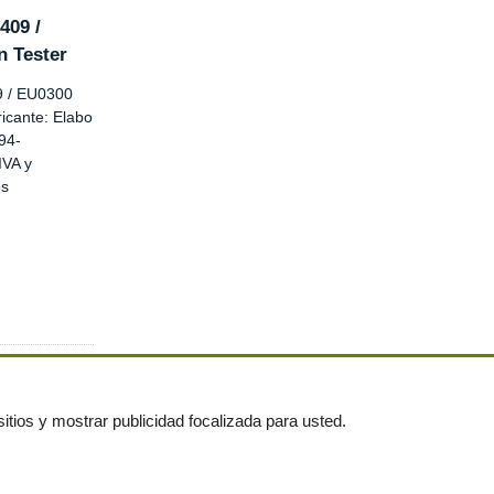
409 /
n Tester
 / EU0300
ricante: Elabo
94-
VA y
os
itios y mostrar publicidad focalizada para usted.
untas frecuentes
|
Publica tus anuncios gratis!