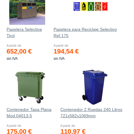
Papelera Selectiva
Papelera para Reciclaje Selectivo
Tirol
Ref.175
A partir de
A partir de
652,00 €
194,54 €
sin IVA
sin IVA
Contenedor Tapa Plana
Contenedor 2 Ruedas 240 Litros
Mod.04013-5
721х582х1069mm
A partir de
A partir de
175,00 €
110,97 €