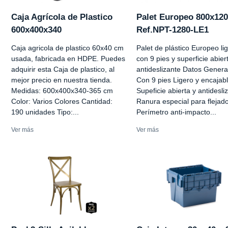
Caja Agrícola de Plastico
Palet Europeo 800x12
600x400x340
Ref.NPT-1280-LE1
Caja agricola de plastico 60x40 cm
Palet de plástico Europeo li
usada, fabricada en HDPE. Puedes
con 9 pies y superficie abier
adquirir esta Caja de plastico, al
antideslizante Datos Genera
mejor precio en nuestra tienda.
Con 9 pies Ligero y encajab
Medidas: 600x400x340-365 cm
Supeficie abierta y antidesli
Color: Varios Colores Cantidad:
Ranura especial para flejad
190 unidades Tipo:...
Perímetro anti-impacto...
Ver más
Ver más