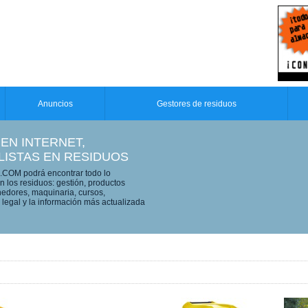
Anuncios
Gestores de residuos
 EN INTERNET,
LISTAS EN RESIDUOS
OM podrá encontrar todo lo
n los residuos: gestión, productos
edores, maquinaria, cursos,
legal y la información más actualizada