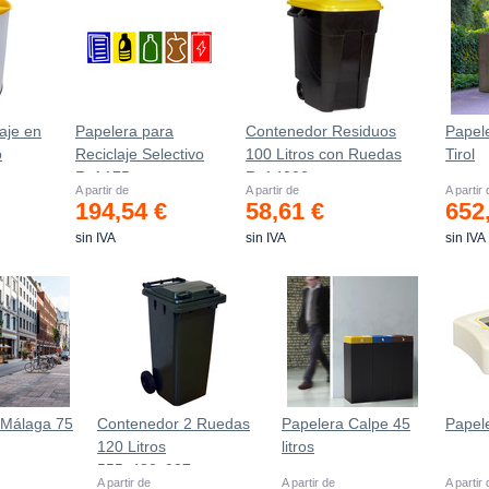
aje en
Papelera para
Contenedor Residuos
Papele
o
Reciclaje Selectivo
100 Litros con Ruedas
Tirol
Ref.175
Ref.4200
A partir de
A partir de
A partir
194,54 €
58,61 €
652
sin IVA
sin IVA
sin IVA
 Málaga 75
Contenedor 2 Ruedas
Papelera Calpe 45
Papel
120 Litros
litros
555х480х937mm
A partir de
A partir de
A partir