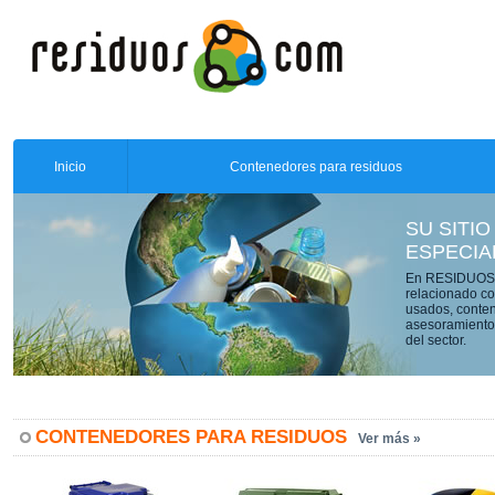
Inicio
Contenedores para residuos
SU SITIO
ESPECIA
En RESIDUOS.C
relacionado co
usados, conten
asesoramiento 
del sector.
CONTENEDORES PARA RESIDUOS
Ver más »