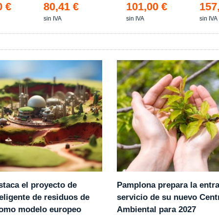
0 €
80,41 €
101,00 €
157
sin IVA
sin IVA
sin IVA
Pamplona prepara la entr
staca el proyecto de
servicio de su nuevo Cent
eligente de residuos de
Ambiental para 2027
como modelo europeo