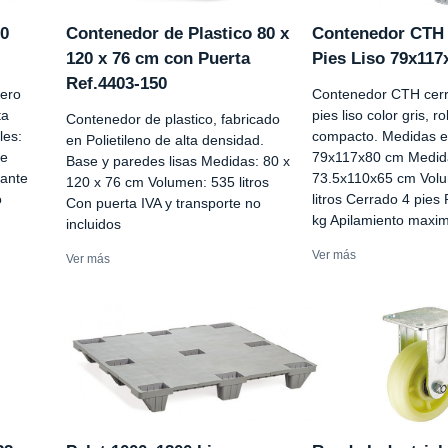
00
Contenedor de Plastico 80 x
Contenedor CTH 
120 x 76 cm con Puerta
Pies Liso 79x11
Ref.4403-150
gero
Contenedor CTH cerr
ta
pies liso color gris, r
Contenedor de plastico, fabricado
les:
compacto. Medidas e
en Polietileno de alta densidad.
le
79x117x80 cm Medida
Base y paredes lisas Medidas: 80 x
zante
73.5x110x65 cm Volum
120 x 76 cm Volumen: 535 litros
o
litros Cerrado 4 pies 
Con puerta IVA y transporte no
kg Apilamiento maximo
incluidos
Ver más
Ver más