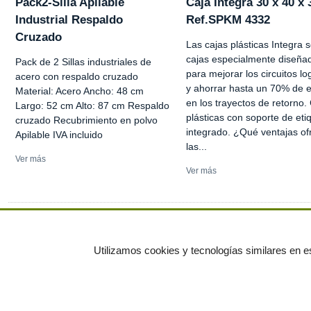
Pack2-Silla Apilable
Caja Integra 30 x 40 x
Industrial Respaldo
Ref.SPKM 4332
Cruzado
Las cajas plásticas Integra 
cajas especialmente diseña
Pack de 2 Sillas industriales de
para mejorar los circuitos lo
acero con respaldo cruzado
y ahorrar hasta un 70% de 
Material: Acero Ancho: 48 cm
en los trayectos de retorno.
Largo: 52 cm Alto: 87 cm Respaldo
plásticas con soporte de eti
cruzado Recubrimiento en polvo
integrado. ¿Qué ventajas of
Apilable IVA incluido
las...
Ver más
Ver más
Ver más anuncios
Utilizamos cookies y tecnologías similares en es
© residuos.com - Todos los derechos res
Economía circular
Mueble Hogar
Para almacen
Muebles de terraza y