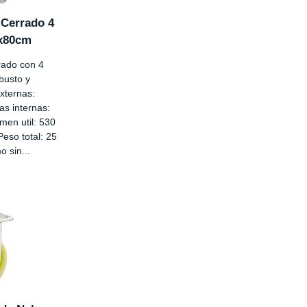
Cerrado 4
7x80cm
ado con 4
obusto y
xternas:
s internas:
en util: 530
Peso total: 25
 sin...