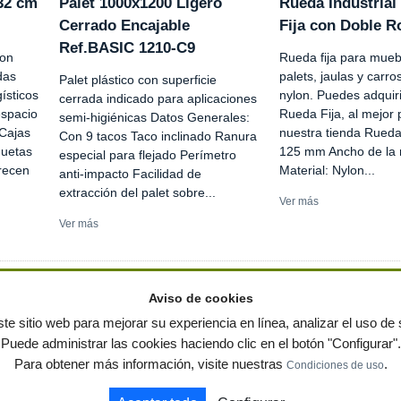
 32 cm
Palet 1000x1200 Ligero
Rueda Industrial
Cerrado Encajable
Fija con Doble 
Ref.BASIC 1210-C9
son
Rueda fija para mueb
das
palets, jaulas y carro
Palet plástico con superficie
gísticos
nylon. Puedes adquiri
cerrada indicado para aplicaciones
espacio
Rueda Fija, al mejor 
semi-higiénicas Datos Generales:
 Cajas
nuestra tienda Rueda 
Con 9 tacos Taco inclinado Ranura
quetas
125 mm Ancho de la
especial para flejado Perímetro
recen
Material: Nylon...
anti-impacto Facilidad de
extracción del palet sobre...
Ver más
Ver más
Aviso de cookies
te sitio web para mejorar su experiencia en línea, analizar el uso de s
Puede administrar las cookies haciendo clic en el botón "Configurar".
ervados
-
Política de privacidad
|
Condiciones de uso
|
Contacto
|
Editores
|
Mapa web
|
Preg
Para obtener más información, visite nuestras
.
Condiciones de uso
 jardin
Notas de prensa
Contenedores