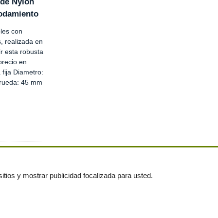
 de Nylon
Rodamiento
les con
s, realizada en
r esta robusta
precio en
fija Diametro:
 rueda: 45 mm
itios y mostrar publicidad focalizada para usted.
untas frecuentes
|
Publica tus anuncios gratis!