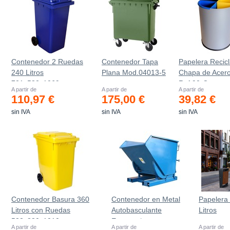
Contenedor 2 Ruedas
Contenedor Tapa
Papelera Recicl
240 Litros
Plana Mod.04013-5
Chapa de Acer
721х582х1069mm
Ref.90-C
A partir de
A partir de
A partir de
110,97 €
175,00 €
39,82 €
sin IVA
sin IVA
sin IVA
Contenedor Basura 360
Contenedor en Metal
Papelera
Litros con Ruedas
Autobasculante
Litros
583x880x1010 mm
Estanco *
A partir de
A partir de
A partir de