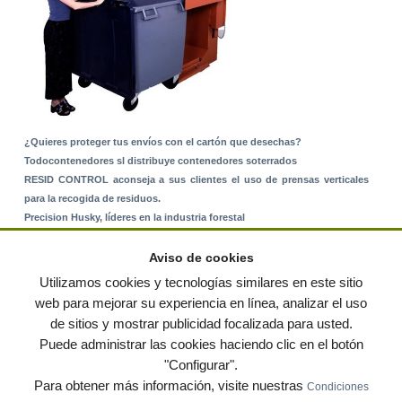
¿Quieres proteger tus envíos con el cartón que desechas?
Todocontenedores sl distribuye contenedores soterrados
RESID CONTROL aconseja a sus clientes el uso de prensas verticales
para la recogida de residuos.
Precision Husky, líderes en la industria forestal
Alquiler de equipos: La solución para Ayuntamientos y Empresas de
Servicios
Aviso de cookies
Nuevo Sistema de Montaje sobre Suelo Rústico
Utilizamos cookies y tecnologías similares en este sitio
web para mejorar su experiencia en línea, analizar el uso
de sitios y mostrar publicidad focalizada para usted.
© residuos.com - Todos los derechos reservados
-
Política de privacidad
|
Puede administrar las cookies haciendo clic en el botón
Condiciones de uso
|
Contacto
|
Editores
|
Mapa web
|
Preguntas frecuentes
|
Publica
"Configurar".
tus anuncios gratis!
Para obtener más información, visite nuestras
Condiciones
Economía circular
Mueble Hogar
Para almacen