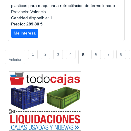
plasticos para maquinaria retroctilacion de termollenado
Provincia: Valencia
Cantidad disponible: 1
Precio: 289,80 €
Me interesa
«
1
2
3
4
5
6
7
8
Anterior