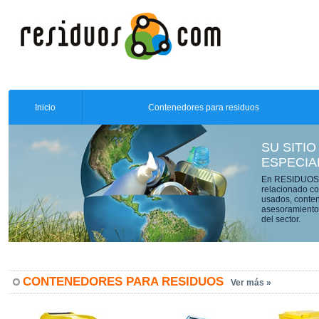
Inicio
Contenedores para residuos
SU SITIO
ESPECIA
En RESIDUOS.C
relacionado co
usados, conten
asesoramiento 
del sector.
CONTENEDORES PARA RESIDUOS
Ver más »