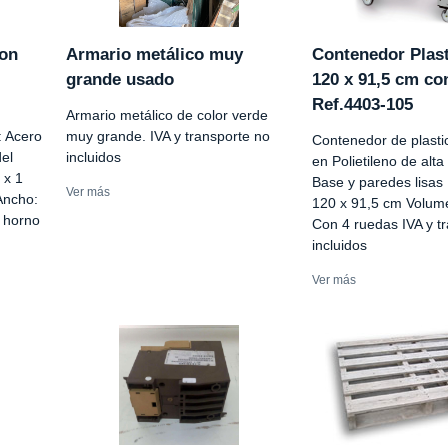
con
Armario metálico muy
Contenedor Plast
grande usado
120 x 91,5 cm c
Ref.4403-105
Armario metálico de color verde
: Acero
muy grande. IVA y transporte no
Contenedor de plasti
el
incluidos
en Polietileno de alt
 x 1
Base y paredes lisas
Ver más
Ancho:
120 x 91,5 cm Volume
 horno
Con 4 ruedas IVA y t
incluidos
Ver más