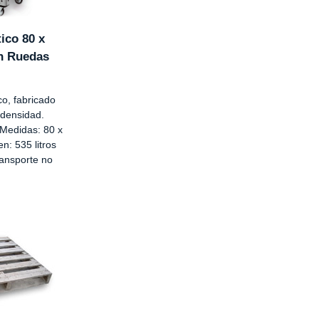
ico 80 x
on Ruedas
co, fabricado
a densidad.
 Medidas: 80 x
n: 535 litros
ransporte no