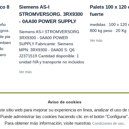
co 8
Siemens AS-I
Palets 100 x 120 
STROMVERSORG. 3RX9300
fuerte
- 0AA00 POWER SUPPLY
seño
medidas : 100 x 120 r
gros.
800 kg peso : 20 Kg
Siemens AS-I STROMVERSORG.
de pie
3RX9300 - 0AA00 POWER
Ver más
ambien
SUPPLY Fabricante: Siemens
do
MPN: 3RX9300 - 0AA00 S: Q6
cero
J2371519 Cantidad disponible: 1
unidad IVA y transporte no incluidos
Ver más
Aviso de cookies
te sitio web para mejorar su experiencia en línea, analizar el uso de s
Puede administrar las cookies haciendo clic en el botón "Configurar".
ervados
-
Política de privacidad
|
Condiciones de uso
|
Contacto
|
Editores
|
Mapa web
|
Preg
Para obtener más información, visite nuestras
.
Condiciones de uso