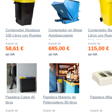
Contenedor Residuos
Contenedor en Metal
Contenedor Ba
100 Litros con Ruedas
Autobasculante
Litros con Rue
Ref.4200
Estanco *
583x880x101
A partir de
A partir de
A partir de
58,61 €
685,00 €
115,00 €
sin IVA
sin IVA
sin IVA
Papelera Calpe 45
Papelera Maigmo de
Papelera Mil
litros
Polipropileno 80 litros
A partir de
A partir de
A partir de