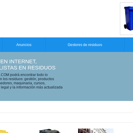
Anuncios
Gestores de residuos
 EN INTERNET,
LISTAS EN RESIDUOS
OM podrá encontrar todo lo
n los residuos: gestión, productos
edores, maquinaria, cursos,
legal y la información más actualizada