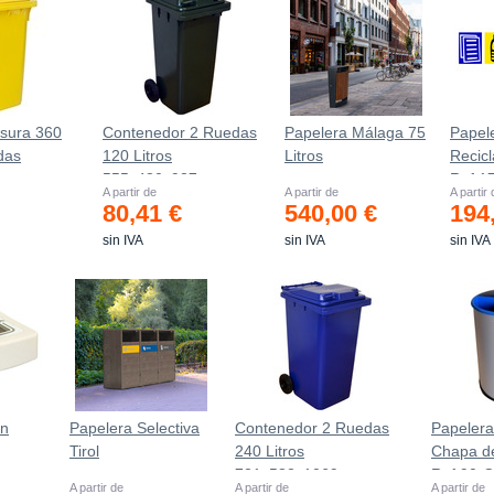
sura 360
Contenedor 2 Ruedas
Papelera Málaga 75
Papel
das
120 Litros
Litros
Recicl
0 mm
555х480х937mm
Ref.1
A partir de
A partir de
A partir
80,41 €
540,00 €
194
sin IVA
sin IVA
sin IVA
an
Papelera Selectiva
Contenedor 2 Ruedas
Papelera
Tirol
240 Litros
Chapa d
721х582х1069mm
Ref.90-C
A partir de
A partir de
A partir de