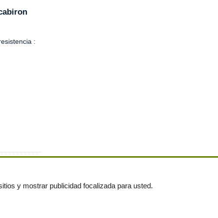
cabiron
esistencia :
itios y mostrar publicidad focalizada para usted.
untas frecuentes
|
Publica tus anuncios gratis!