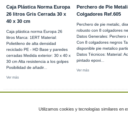
Caja Plástica Norma Europa
Perchero de Pie Metali
26 litros Gris Cerrada 30 x
Colgadores Ref.605
40 x 30 cm
Perchero de pie metalic, di
robusto con 8 colgadores ne
Caja plástica norma Europa 26
Datos Generales: Perchero 
litros Marca: 1ERT Material:
Con 8 colgadores negros T
Polietileno de alta densidad
disponible pie metalico parti
reciclado PE - HD Base y paredes
Datos Técnicos: Material: A
cerradas Medida exterior: 30 x 40 x
pintado epoxi...
30 cm Alta resistencia a los golpes
Posibilidad de añadir...
Ver más
Ver más
Ver más anuncios
Utilizamos cookies y tecnologías similares en es
© residuos.com - Todos los derechos res