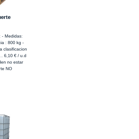
uerte
: - Medidas:
ia : 800 kg -
 clasificacion
.. 6,10 € / u.d
den no estar
orte NO