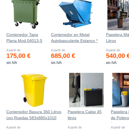
Contenedor Tapa
Contenedor en Metal
Papelera Má
Plana Mod.04013-5
Autobasculante Estanco *
Litros
A partir de
A partir de
A partir de
175,00 €
685,00 €
540,00 
sin IVA
sin IVA
sin IVA
Contenedor Basura 360 Litros
Papelera Calpe 45
Papelera
con Ruedas 583x880x1010
litros
de Polipr
mm
litros
A partir de
A partir de
A partir de