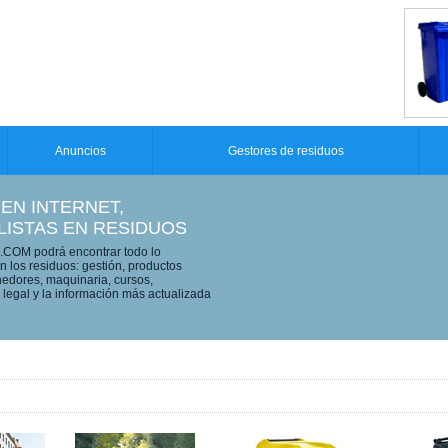
Anuncios
Gestores de residuos
 EN INTERNET,
LISTAS EN RESIDUOS
OM podrá encontrar todo lo
n los residuos: gestión, productos
edores, maquinaria, cursos,
legal y la información más actualizada