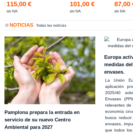
115,00 €
101,00 €
87,00 
sin IVA
sin IVA
sin IVA
NOTICIAS
Todas las noticias
Europa acti
medidas del
envases.
La Unión Eu
aplicación p
2025/40 so
Envases (PP
relevantes de
economía circu
Pamplona prepara la entrada en
busca reducir
servicio de su nuevo Centro
envases, impul
Ambiental para 2027
que todos los