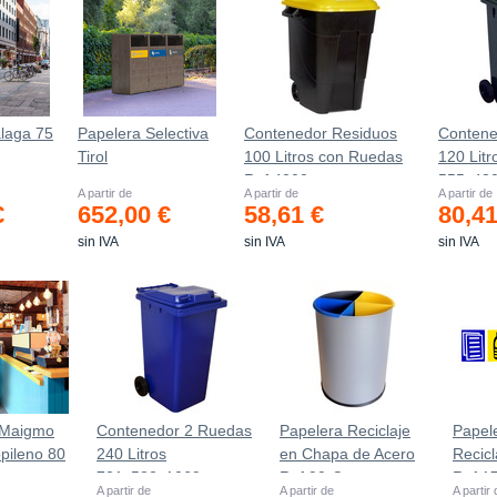
laga 75
Papelera Selectiva
Contenedor Residuos
Contene
Tirol
100 Litros con Ruedas
120 Litr
Ref.4200
555х48
A partir de
A partir de
A partir de
€
652,00 €
58,61 €
80,41
sin IVA
sin IVA
sin IVA
 Maigmo
Contenedor 2 Ruedas
Papelera Reciclaje
Papel
opileno 80
240 Litros
en Chapa de Acero
Recicl
721х582х1069mm
Ref.90-C
Ref.1
A partir de
A partir de
A partir