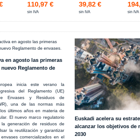
€
110,97 €
39,82 €
194
sin IVA
sin IVA
sin IVA
va en agosto las primeras
 nuevo Reglamento de
ropea inicia este verano la
rogresiva del Reglamento (UE)
bre Envases y Residuos de
WR), una de las normas más
 los últimos años en materia de
lar. El nuevo marco regulatorio
Euskadi acelera su estrate
 la generación de residuos de
alcanzar los objetivos de 
sar la reutilización y garantizar
2030
 envases comercializados en el