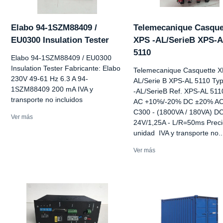
Elabo 94-1SZM88409 /
Telemecanique Casque
EU0300 Insulation Tester
XPS -AL/SerieB XPS-
5110
Elabo 94-1SZM88409 / EU0300
Insulation Tester Fabricante: Elabo
Telemecanique Casquette X
230V 49-61 Hz 6.3 A 94-
AL/Serie B XPS-AL 5110 Ty
1SZM88409 200 mA IVA y
-AL/SerieB Ref. XPS-AL 51
transporte no incluidos
AC +10%/-20% DC ±20% A
C300 - (1800VA / 180VA) D
Ver más
24V/1,25A - L/R=50ms Preci
unidad IVA y transporte no..
Ver más