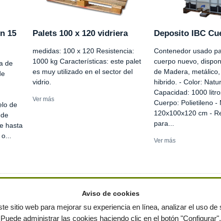
n 15
Palets 100 x 120 vidriera
Deposito IBC Cu
medidas: 100 x 120 Resistencia:
Contenedor usado par
1000 kg Características: este palet
cuerpo nuevo, dispon
a de
es muy utilizado en el sector del
de Madera, metálico, 
de
vidrio.
hibrido. - Color: Natu
Capacidad: 1000 litro
Ver más
Cuerpo: Polietileno -
elo de
120x100x120 cm - R
 de
para...
le hasta
o...
Ver más
Aviso de cookies
te sitio web para mejorar su experiencia en línea, analizar el uso de s
Puede administrar las cookies haciendo clic en el botón "Configurar".