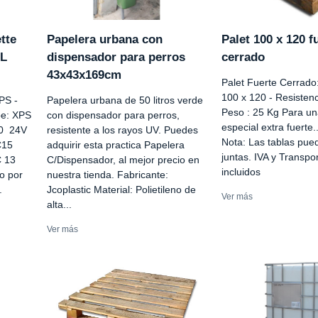
tte
Papelera urbana con
Palet 100 x 120 f
AL
dispensador para perros
cerrado
43x43x169cm
Palet Fuerte Cerrado
100 x 120 - Resistenc
PS -
Papelera urbana de 50 litros verde
Peso : 25 Kg Para una
pe: XPS
con dispensador para perros,
especial extra fuerte..
10 24V
resistente a los rayos UV. Puedes
Nota: Las tablas pue
C15
adquirir esta practica Papelera
juntas. IVA y Transp
C 13
C/Dispensador, al mejor precio en
incluidos
o por
nuestra tienda. Fabricante:
.
Jcoplastic Material: Polietileno de
Ver más
alta...
Ver más