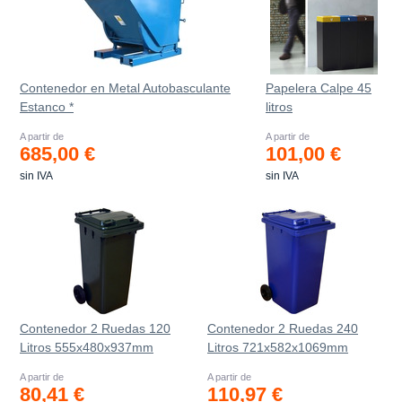
Contenedor en Metal Autobasculante
Papelera Calpe 45
Estanco *
litros
A partir de
A partir de
685,00 €
101,00 €
sin IVA
sin IVA
Contenedor 2 Ruedas 120
Contenedor 2 Ruedas 240
Litros 555х480х937mm
Litros 721х582х1069mm
A partir de
A partir de
80,41 €
110,97 €