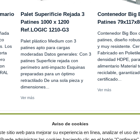
rmario
Palet Superificie Rejada 3
Contenedor Big 
Patines 1000 x 1200
Patines 79x117x
Ref.LOGIC 1210-G3
eñada
Contenedor Big Box 
ico
patines, diseño robu
Palet plástico Medium con 3
os. Los
y muy resistente. Cer
patines apto para cargas
erta
Fabricado en Polietil
moderadas Datos generales: Con 3
ero
densidad HDPE, para
patines Superficie rejada con
con
alimentario Material 
perímetro anti-impacto Esquinas
 RAL
reciclable, garantizad
preparadas para un óptimo
certificado...
retractilado De una sola pieza y
dimensiones...
Ver más
Ver más
Aviso de cookies
te sitio web para mejorar su experiencia en línea, analizar el uso de s
Puede administrar las cookies haciendo clic en el botón "Configurar".