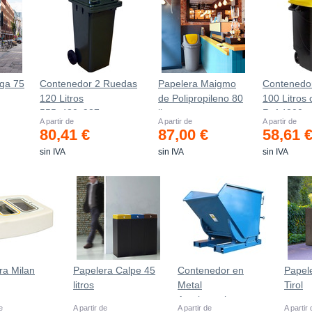
ga 75
Contenedor 2 Ruedas
Papelera Maigmo
Contenedo
120 Litros
de Polipropileno 80
100 Litros
555х480х937mm
litros
Ref.4200
A partir de
A partir de
A partir de
80,41 €
87,00 €
58,61 
sin IVA
sin IVA
sin IVA
ra Milan
Papelera Calpe 45
Contenedor en
Papele
litros
Metal
Tirol
Autobasculante
e
A partir de
A partir de
A partir