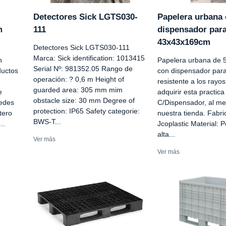
Detectores Sick LGTS030-
Papelera urbana
m
111
dispensador para
43x43x169cm
Detectores Sick LGTS030-111
Marca: Sick identification: 1013415
n
Papelera urbana de 50
Serial Nº: 981352.05 Rango de
ductos
con dispensador para
operación: ? 0,6 m Height of
resistente a los rayo
guarded area: 305 mm mim
e
adquirir esta practic
obstacle size: 30 mm Degree of
redes
C/Dispensador, al me
protection: IP65 Safety categorie:
tero
nuestra tienda. Fabri
BWS-T...
..
Jcoplastic Material: P
alta...
Ver más
Ver más