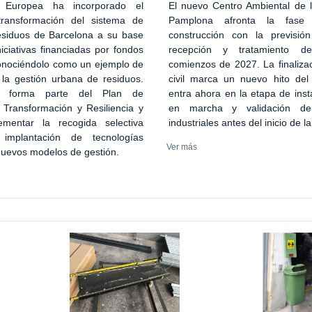
El nuevo Centro Ambiental de
 Europea ha incorporado el
Pamplona afronta la fase
transformación del sistema de
construcción con la previsión
esiduos de Barcelona a su base
recepción y tratamiento d
iciativas financiadas por fondos
comienzos de 2027. La finaliza
onociéndolo como un ejemplo de
civil marca un nuevo hito del
 la gestión urbana de residuos.
entra ahora en la etapa de inst
n forma parte del Plan de
en marcha y validación de
 Transformación y Resiliencia y
industriales antes del inicio de l
ementar la recogida selectiva
implantación de tecnologías
Ver más
 nuevos modelos de gestión.