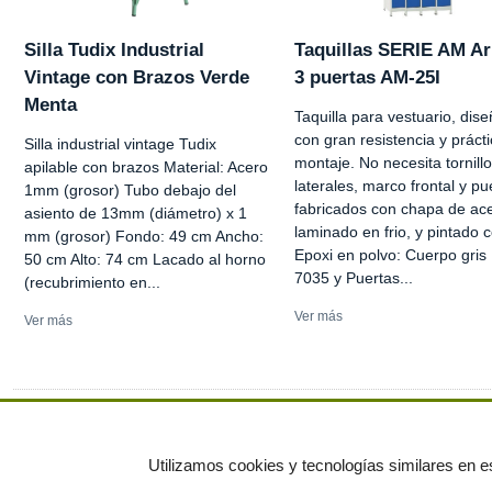
Silla Tudix Industrial
Taquillas SERIE AM A
Vintage con Brazos Verde
3 puertas AM-25I
Menta
Taquilla para vestuario, dis
con gran resistencia y práct
Silla industrial vintage Tudix
montaje. No necesita tornill
apilable con brazos Material: Acero
laterales, marco frontal y pu
1mm (grosor) Tubo debajo del
fabricados con chapa de ac
asiento de 13mm (diámetro) x 1
laminado en frio, y pintado 
mm (grosor) Fondo: 49 cm Ancho:
Epoxi en polvo: Cuerpo gris
50 cm Alto: 74 cm Lacado al horno
7035 y Puertas...
(recubrimiento en...
Ver más
Ver más
Ver más anuncios
Utilizamos cookies y tecnologías similares en es