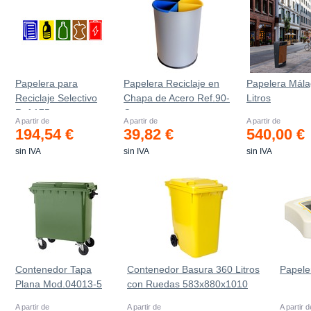
Papelera para
Papelera Reciclaje en
Papelera Mála
Reciclaje Selectivo
Chapa de Acero Ref.90-
Litros
Ref.175
C
A partir de
A partir de
A partir de
194,54 €
39,82 €
540,00 €
sin IVA
sin IVA
sin IVA
Contenedor Tapa
Contenedor Basura 360 Litros
Papele
Plana Mod.04013-5
con Ruedas 583x880x1010
mm
A partir de
A partir de
A partir d