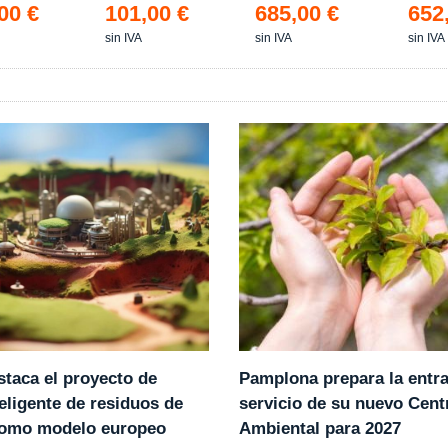
Estanco *
00 €
101,00 €
685,00 €
652
sin IVA
sin IVA
sin IVA
Pamplona prepara la entr
staca el proyecto de
servicio de su nuevo Cent
eligente de residuos de
Ambiental para 2027
como modelo europeo