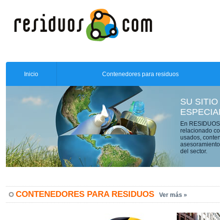
Inicio
Contenedores para residuos
SU SITIO
ESPECIA
En RESIDUOS.C
relacionado co
usados, conten
asesoramiento 
del sector.
CONTENEDORES PARA RESIDUOS
Ver más »