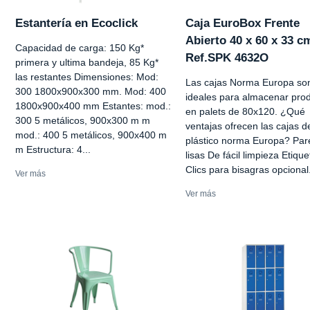
Estantería en Ecoclick
Caja EuroBox Frente
Abierto 40 x 60 x 33 c
Capacidad de carga: 150 Kg*
Ref.SPK 4632O
primera y ultima bandeja, 85 Kg*
las restantes Dimensiones: Mod:
Las cajas Norma Europa so
300 1800x900x300 mm. Mod: 400
ideales para almacenar pro
1800x900x400 mm Estantes: mod.:
en palets de 80x120. ¿Qué
300 5 metálicos, 900x300 m m
ventajas ofrecen las cajas d
mod.: 400 5 metálicos, 900x400 m
plástico norma Europa? Pa
m Estructura: 4...
lisas De fácil limpieza Etique
Clics para bisagras opcional.
Ver más
Ver más