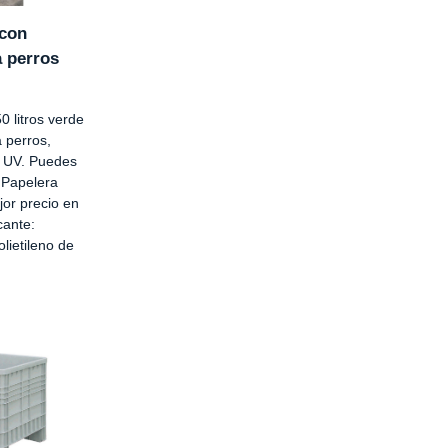
 con
 perros
 litros verde
 perros,
s UV. Puedes
a Papelera
jor precio en
cante:
olietileno de