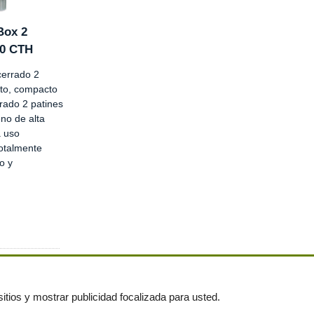
Box 2
80 CTH
cerrado 2
sto, compacto
rado 2 patines
eno de alta
 uso
totalmente
o y
itios y mostrar publicidad focalizada para usted.