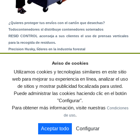
¿Quieres proteger tus envíos con el cartón que desechas?
Todocontenedores sl distribuye contenedores soterrados
RESID CONTROL aconseja a sus clientes el uso de prensas verticales
para la recogida de residuos.
Precision Husky, líderes en la industria forestal
Alquiler de equipos: La solución para Ayuntamientos y Empresas de
Servicios
Aviso de cookies
Nuevo Sistema de Montaje sobre Suelo Rústico
Utilizamos cookies y tecnologías similares en este sitio
web para mejorar su experiencia en línea, analizar el uso
de sitios y mostrar publicidad focalizada para usted.
© residuos.com - Todos los derechos reservados
-
Política de privacidad
|
Puede administrar las cookies haciendo clic en el botón
Condiciones de uso
|
Contacto
|
Editores
|
Mapa web
|
Preguntas frecuentes
|
Publica
"Configurar".
tus anuncios gratis!
Para obtener más información, visite nuestras
Condiciones
Economía circular
Mueble Hogar
Para almacen
.
de uso
Muebles de terraza y jardin
Notas de prensa
Contenedores
Aceptar todo
Configurar
by