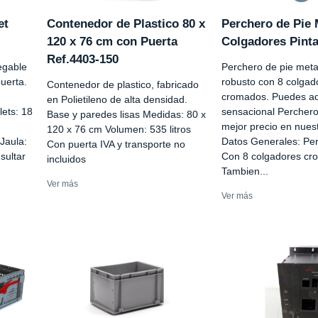
et
Contenedor de Plastico 80 x
Perchero de Pie 
120 x 76 cm con Puerta
Colgadores Pinta
Ref.4403-150
egable
Perchero de pie meta
uerta.
robusto con 8 colgad
Contenedor de plastico, fabricado
cromados. Puedes adq
en Polietileno de alta densidad.
ets: 18
sensacional Perchero 
Base y paredes lisas Medidas: 80 x
mejor precio en nuest
120 x 76 cm Volumen: 535 litros
Jaula:
Datos Generales: Per
Con puerta IVA y transporte no
sultar
Con 8 colgadores c
incluidos
Tambien...
Ver más
Ver más