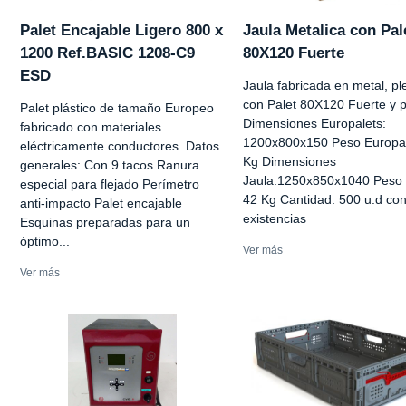
Palet Encajable Ligero 800 x
Jaula Metalica con Pal
1200 Ref.BASIC 1208-C9
80X120 Fuerte
ESD
Jaula fabricada en metal, pl
con Palet 80X120 Fuerte y p
Palet plástico de tamaño Europeo
Dimensiones Europalets:
fabricado con materiales
1200x800x150 Peso Europal
eléctricamente conductores Datos
Kg Dimensiones
generales: Con 9 tacos Ranura
Jaula:1250x850x1040 Peso 
especial para flejado Perímetro
42 Kg Cantidad: 500 u.d con
anti-impacto Palet encajable
existencias
Esquinas preparadas para un
óptimo...
Ver más
Ver más