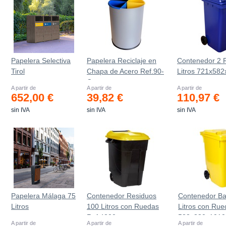
Papelera Selectiva
Papelera Reciclaje en
Contenedor 2 
Tirol
Chapa de Acero Ref.90-
Litros 721х5
C
A partir de
A partir de
A partir de
652,00 €
39,82 €
110,97 €
sin IVA
sin IVA
sin IVA
Papelera Málaga 75
Contenedor Residuos
Contenedor Ba
Litros
100 Litros con Ruedas
Litros con Rue
Ref.4200
583x880x101
A partir de
A partir de
A partir de