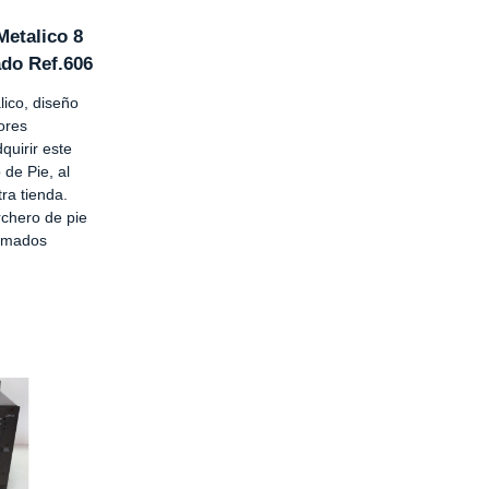
Metalico 8
do Ref.606
lico, diseño
ores
uirir este
de Pie, al
ra tienda.
chero de pie
romados