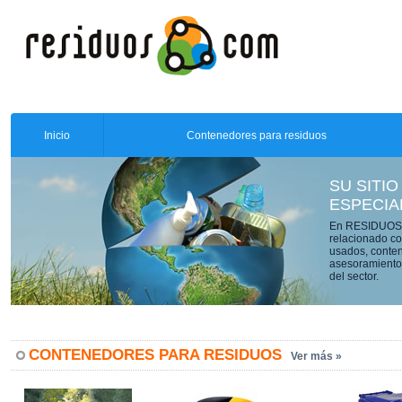
Inicio
Contenedores para residuos
SU SITIO
ESPECIA
En RESIDUOS.C
relacionado co
usados, conten
asesoramiento 
del sector.
CONTENEDORES PARA RESIDUOS
Ver más »