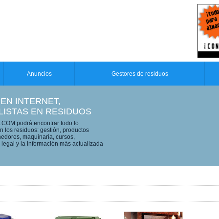
Anuncios
Gestores de residuos
 EN INTERNET,
LISTAS EN RESIDUOS
OM podrá encontrar todo lo
n los residuos: gestión, productos
edores, maquinaria, cursos,
legal y la información más actualizada