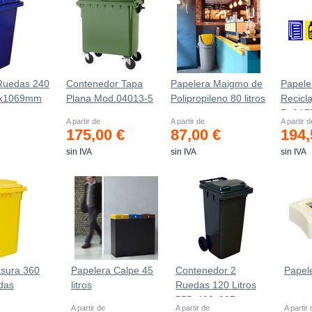
Ruedas 240
Contenedor Tapa
Papelera Maigmo de
Papele
82х1069mm
Plana Mod.04013-5
Polipropileno 80 litros
Recicla
Ref.17
A partir de
A partir de
A partir d
175,00 €
87,00 €
194,
sin IVA
sin IVA
sin IVA
sura 360
Papelera Calpe 45
Contenedor 2
Papel
das
litros
Ruedas 120 Litros
0 mm
555х480х937mm
A partir de
A partir de
A partir