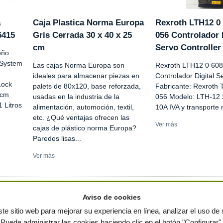
a
Caja Plastica Norma Europa
Rexroth LTH12 0 
6415
Gris Cerrada 30 x 40 x 25
056 Controlador 
cm
Servo Controller
eño
 System
Las cajas Norma Europa son
Rexroth LTH12 0 608
ideales para almacenar piezas en
Controlador Digital S
Lock
palets de 80x120, base reforzada,
Fabricante: Rexroth 
 cm
usadas en la industria de la
056 Modelo: LTH-12 
 Litros
alimentación, automoción, textil,
10A IVA y transporte 
etc. ¿Qué ventajas ofrecen las
Ver más
cajas de plástico norma Europa?
Paredes lisas...
Ver más
Aviso de cookies
te sitio web para mejorar su experiencia en línea, analizar el uso de s
Puede administrar las cookies haciendo clic en el botón "Configurar".