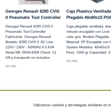
Georges Renault 8285 CVIS
Caja Plastica Ventilad
II Pneumatic Tool Controller
Plegable 40x60x15 PG
Georges Renault 8285 CVIS II
Caja plegable ventilada, dis
Pneumatic Tool Controller
robusto encajable con Lock
Fabricante: Georges Renault
color gris. Modelo Plegable
Modelo: 8285 CVIS II AC Line
Material: PP Encajable con 
115V / 230V - 50/60Hz 0.5 KVA
System Medidas: 40x60x15
Serial NB. 05HA 6006 Check: 12
Peso: 1560 gr Capacidad: 31
IVA y transporte no incluidos
Ver más
Ver más
Ver más anuncios
Utilizamos cookies y tecnologías similares en es