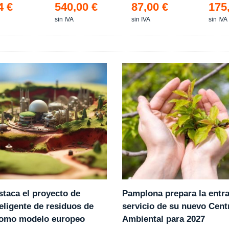
4 €
540,00 €
87,00 €
175
sin IVA
sin IVA
sin IVA
Pamplona prepara la entr
staca el proyecto de
servicio de su nuevo Cent
eligente de residuos de
Ambiental para 2027
como modelo europeo