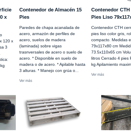
ficie
Contenedor de Almacén 15
Contenedor CTH 
0 x
Pies
Pies Liso 79x11
Paredes de chapa acanalada de
Contenedor CTH cerr
acero, armazón de perfiles de
pies liso color gris, r
do
acero, suelos de madera
compacto. Medidas e
x 120 x
(laminada) sobre vigas
79x117x80 cm Medida
isa 3
trasnversales de acero o suelo de
73.5x110x65 cm Volum
a
acero. * Disponible en suelo de
litros Cerrado 4 pies 
tica:
madera o de acero. * Apilable hasta
kg Apilamiento maximo
 kg
3 alturas. * Manejo con grúa o...
Ver más
Ver más