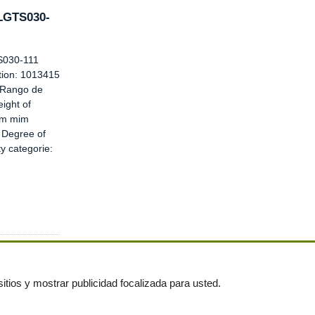
 LGTS030-
S030-111
ation: 1013415
 Rango de
ight of
mm mim
 Degree of
ty categorie:
itios y mostrar publicidad focalizada para usted.
untas frecuentes
|
Publica tus anuncios gratis!