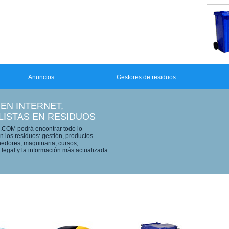
Anuncios
Gestores de residuos
 EN INTERNET,
LISTAS EN RESIDUOS
OM podrá encontrar todo lo
n los residuos: gestión, productos
edores, maquinaria, cursos,
legal y la información más actualizada