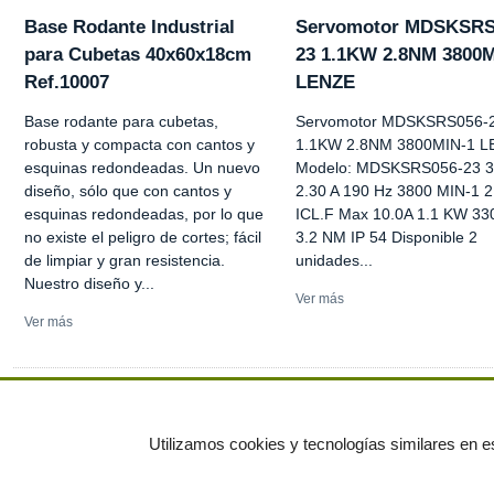
Base Rodante Industrial
Servomotor MDSKSRS
para Cubetas 40x60x18cm
23 1.1KW 2.8NM 3800M
Ref.10007
LENZE
Base rodante para cubetas,
Servomotor MDSKSRS056-
robusta y compacta con cantos y
1.1KW 2.8NM 3800MIN-1 
esquinas redondeadas. Un nuevo
Modelo: MDSKSRS056-23 
diseño, sólo que con cantos y
2.30 A 190 Hz 3800 MIN-1 
esquinas redondeadas, por lo que
ICL.F Max 10.0A 1.1 KW 33
no existe el peligro de cortes; fácil
3.2 NM IP 54 Disponible 2
de limpiar y gran resistencia.
unidades...
Nuestro diseño y...
Ver más
Ver más
Ver más anuncios
Utilizamos cookies y tecnologías similares en es
© residuos.com - Todos los derechos res