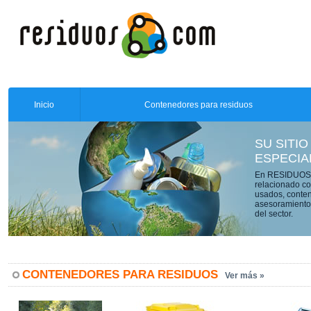
Inicio
Contenedores para residuos
SU SITIO
ESPECIA
En RESIDUOS.C
relacionado co
usados, conten
asesoramiento 
del sector.
CONTENEDORES PARA RESIDUOS
Ver más »