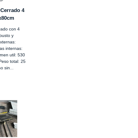
Cerrado 4
7x80cm
ado con 4
obusto y
xternas:
s internas:
en util: 530
Peso total: 25
 sin...