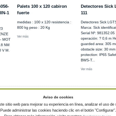
056-
Palets 100 x 120 cabiron
Detectores Sick
IN-1
fuerte
111
medidas : 100 x 120 resistencia :
Detectores Sick LGT
800 kg peso : 20 Kg
Marca: Sick identific
23
Serial Nº: 981352.05
LENZE
Ver más
operación: ? 0,6 m He
3- MOT
guarded area: 305 
2.8 NM
obstacle size: 30 mm
0 V M.
protection: IP65 Safe
BWS-T...
Ver más
Aviso de cookies
te sitio web para mejorar su experiencia en línea, analizar el uso de s
Puede administrar las cookies haciendo clic en el botón "Configurar".
ervados
-
Política de privacidad
|
Condiciones de uso
|
Contacto
|
Editores
|
Mapa web
|
Preg