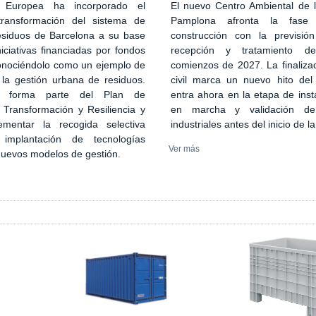
El nuevo Centro Ambiental de
 Europea ha incorporado el
Pamplona afronta la fase
transformación del sistema de
construcción con la previsión
esiduos de Barcelona a su base
recepción y tratamiento d
iciativas financiadas por fondos
comienzos de 2027. La finaliza
onociéndolo como un ejemplo de
civil marca un nuevo hito del
 la gestión urbana de residuos.
entra ahora en la etapa de inst
n forma parte del Plan de
en marcha y validación de
 Transformación y Resiliencia y
industriales antes del inicio de l
ementar la recogida selectiva
implantación de tecnologías
Ver más
 nuevos modelos de gestión.