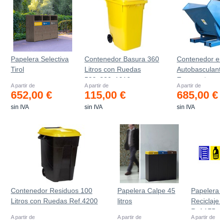
Papelera Selectiva
Contenedor Basura 360
Contenedor e
Tirol
Litros con Ruedas
Autobasculan
583x880x1010 mm
Estanco *
A partir de
A partir de
A partir de
652,00 €
115,00 €
685,00 €
sin IVA
sin IVA
sin IVA
Contenedor Residuos 100
Papelera Calpe 45
Papelera
Litros con Ruedas Ref.4200
litros
Reciclaje
Ref.175
A partir de
A partir de
A partir de