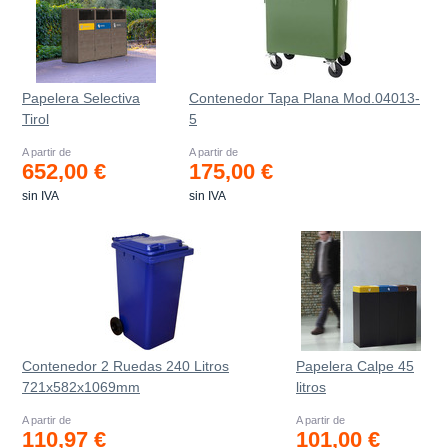
Papelera Selectiva
Contenedor Tapa Plana Mod.04013-
Tirol
5
A partir de
A partir de
652,00 €
175,00 €
sin IVA
sin IVA
Contenedor 2 Ruedas 240 Litros
Papelera Calpe 45
721х582х1069mm
litros
A partir de
A partir de
110,97 €
101,00 €