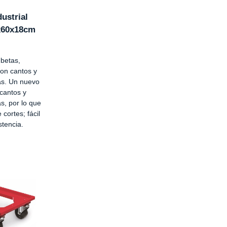
ustrial
x60x18cm
betas,
on cantos y
s. Un nuevo
 cantos y
, por lo que
 cortes; fácil
stencia.