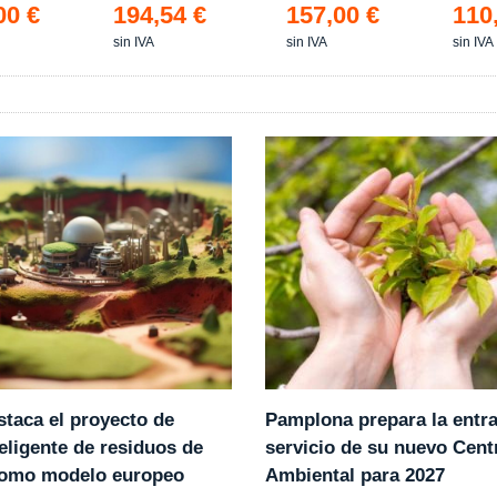
00 €
194,54 €
157,00 €
110
sin IVA
sin IVA
sin IVA
Pamplona prepara la entr
staca el proyecto de
servicio de su nuevo Cent
eligente de residuos de
Ambiental para 2027
como modelo europeo