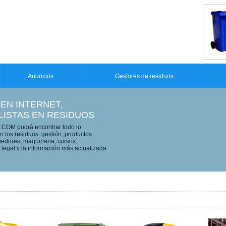
Anuncios
Gestores de residuos
 EN INTERNET,
LISTAS EN RESIDUOS
OM podrá encontrar todo lo
n los residuos: gestión, productos
edores, maquinaria, cursos,
legal y la información más actualizada