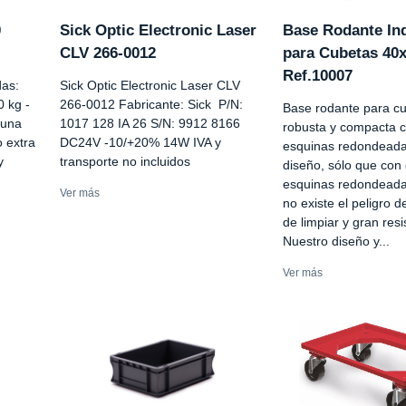
0
Sick Optic Electronic Laser
Base Rodante Ind
CLV 266-0012
para Cubetas 40
Ref.10007
das:
Sick Optic Electronic Laser CLV
0 kg -
266-0012 Fabricante: Sick P/N:
Base rodante para cu
 una
1017 128 IA 26 S/N: 9912 8166
robusta y compacta c
o extra
DC24V -10/+20% 14W IVA y
esquinas redondeada
y
transporte no incluidos
diseño, sólo que con
esquinas redondeadas
Ver más
no existe el peligro de
de limpiar y gran resi
Nuestro diseño y...
Ver más