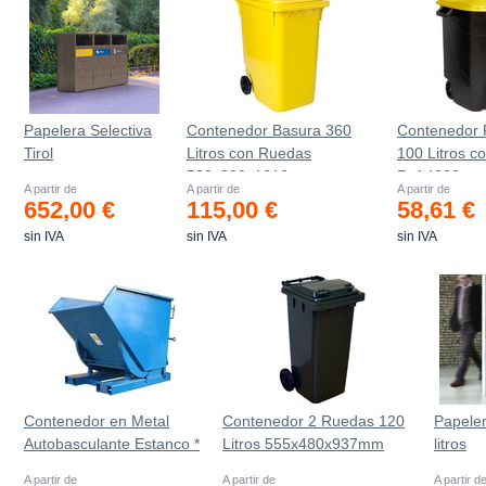
Papelera Selectiva
Contenedor Basura 360
Contenedor 
Tirol
Litros con Ruedas
100 Litros c
583x880x1010 mm
Ref.4200
A partir de
A partir de
A partir de
652,00 €
115,00 €
58,61 €
sin IVA
sin IVA
sin IVA
Contenedor en Metal
Contenedor 2 Ruedas 120
Papele
Autobasculante Estanco *
Litros 555х480х937mm
litros
A partir de
A partir de
A partir d