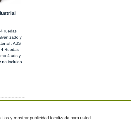
ustrial
 4 ruedas
alvanizado y
aterial : ABS
 4 Ruedas
imo 4 uds y
A no incluido
itios y mostrar publicidad focalizada para usted.
untas frecuentes
|
Publica tus anuncios gratis!