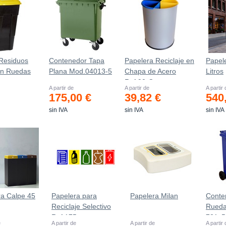
Residuos
Contenedor Tapa
Papelera Reciclaje en
Papel
on Ruedas
Plana Mod.04013-5
Chapa de Acero
Litros
Ref.90-C
A partir de
A partir de
A partir
175,00 €
39,82 €
540
sin IVA
sin IVA
sin IVA
ra Calpe 45
Papelera para
Papelera Milan
Conte
Reciclaje Selectivo
Rueda
Ref.175
721х
e
A partir de
A partir de
A partir