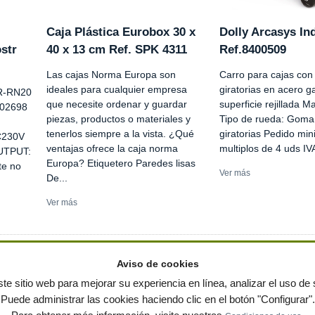
Caja Plástica Eurobox 30 x
Dolly Arcasys Ind
str
40 x 13 cm Ref. SPK 4311
Ref.8400509
Las cajas Norma Europa son
Carro para cajas con
ideales para cualquier empresa
giratorias en acero g
TR-RN20
que necesite ordenar y guardar
superficie rejillada M
302698
piezas, productos o materiales y
Tipo de rueda: Goma
tenerlos siempre a la vista. ¿Qué
giratorias Pedido min
C230V
ventajas ofrece la caja norma
multiplos de 4 uds IV
UTPUT:
Europa? Etiquetero Paredes lisas
te no
Ver más
De...
Ver más
Aviso de cookies
te sitio web para mejorar su experiencia en línea, analizar el uso de s
Puede administrar las cookies haciendo clic en el botón "Configurar".
ervados
-
Política de privacidad
|
Condiciones de uso
|
Contacto
|
Editores
|
Mapa web
|
Preg