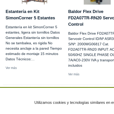
Estantería en Kit
Baldor Flex Drive
SimonCorner 5 Estantes
FD2A07TR-RN20 Servo
Control
Estantería en kit SimonCorner 5
estantes, ligera sin tornillos Datos
Baldor Flex Drive FD2A07
Generales Estantería sin tornillos
Servostr Control ID/Nº ASR
No se tambalea, es rigida No
S/Nº: 2000MG06817 Cat.
necesita anclaje a la pared Tiempo
FD2A07TR-RN20 INPUT: A
estimado de montaje 15 minutos
50/60HZ SINGLE PHASE O
Datos Técnicos:...
7A/AC0-230V IVA y transpor
incluidos
Ver más
Ver más
Ver más anuncios
Utilizamos cookies y tecnologías similares en es
© residuos.com - Todos los derechos res