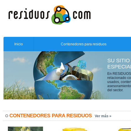
Inicio
Contenedores para residuos
SU SITIO
ESPECIA
En RESIDUOS.C
relacionado co
usados, conten
asesoramiento 
del sector.
CONTENEDORES PARA RESIDUOS
Ver más »