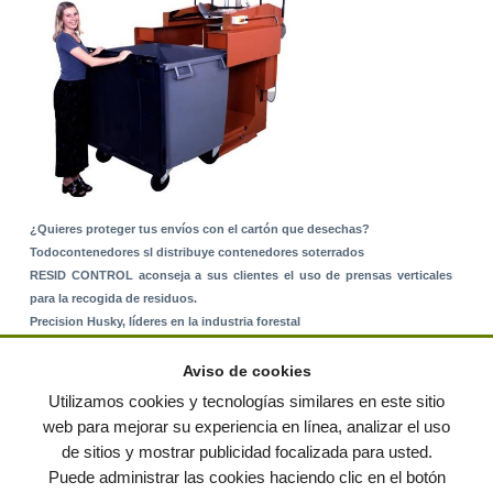
¿Quieres proteger tus envíos con el cartón que desechas?
Todocontenedores sl distribuye contenedores soterrados
RESID CONTROL aconseja a sus clientes el uso de prensas verticales
para la recogida de residuos.
Precision Husky, líderes en la industria forestal
Alquiler de equipos: La solución para Ayuntamientos y Empresas de
Servicios
Aviso de cookies
Nuevo Sistema de Montaje sobre Suelo Rústico
Utilizamos cookies y tecnologías similares en este sitio
web para mejorar su experiencia en línea, analizar el uso
de sitios y mostrar publicidad focalizada para usted.
© residuos.com - Todos los derechos reservados
-
Política de privacidad
|
Puede administrar las cookies haciendo clic en el botón
Condiciones de uso
|
Contacto
|
Editores
|
Mapa web
|
Preguntas frecuentes
|
Publica