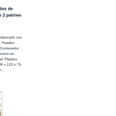
Box de
o 2 patines
elaborado con
is. Puedes
o Contenedor
precio en
l: Plástico
00 x 120 x 79
:...