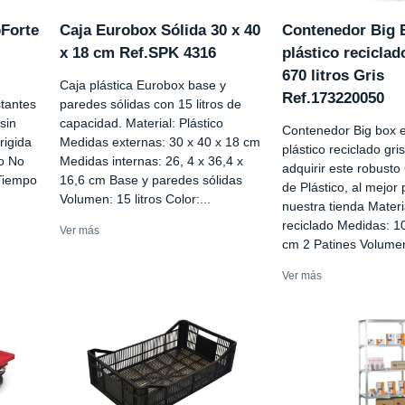
oForte
Caja Eurobox Sólida 30 x 40
Contenedor Big 
x 18 cm Ref.SPK 4316
plástico reciclad
670 litros Gris
Caja plástica Eurobox base y
Ref.173220050
tantes
paredes sólidas con 15 litros de
sin
capacidad. Material: Plástico
Contenedor Big box 
rigida
Medidas externas: 30 x 40 x 18 cm
plástico reciclado gr
to No
Medidas internas: 26, 4 x 36,4 x
adquirir este robust
 Tiempo
16,6 cm Base y paredes sólidas
de Plástico, al mejor 
Volumen: 15 litros Color:...
nuestra tienda Materia
reciclado Medidas: 1
Ver más
cm 2 Patines Volumen
Ver más