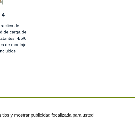
 4
ractica de
d de carga de
stantes: 4/5/6
nes de montaje
incluidos
itios y mostrar publicidad focalizada para usted.
untas frecuentes
|
Publica tus anuncios gratis!