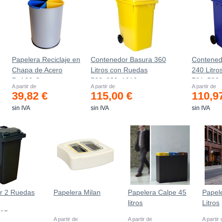
Papelera Reciclaje en
Contenedor Basura 360
Contened
Chapa de Acero
Litros con Ruedas
240 Litro
Ref.90-C
583x880x1010 mm
721х582
A partir de
A partir de
A partir de
39,82 €
115,00 €
110,9
sin IVA
sin IVA
sin IVA
r 2 Ruedas
Papelera Milan
Papelera Calpe 45
Papel
litros
Litros
937mm
A partir de
A partir de
A partir