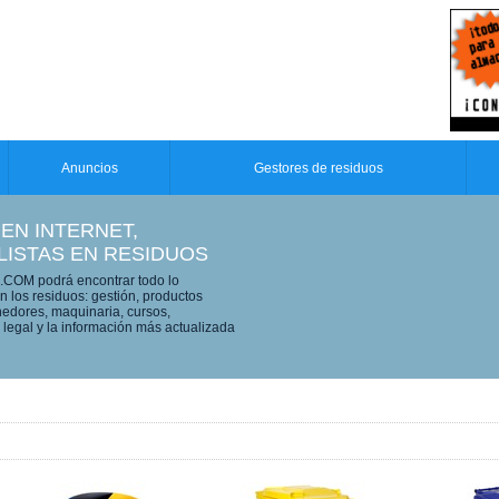
Anuncios
Gestores de residuos
 EN INTERNET,
LISTAS EN RESIDUOS
OM podrá encontrar todo lo
n los residuos: gestión, productos
edores, maquinaria, cursos,
legal y la información más actualizada