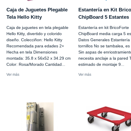
Caja de Juguetes Plegable
Estantería en Kit Bric
Tela Hello Kitty
ChipBoard 5 Estantes
Caja de juguetes en tela plegable
Estantería en kit BricoForte
Hello Kitty, divertido y colorido
ChipBoard media carga 5 es
diseño. Colecciñon: Hello Kitty
Datos Generales Estantería 
Recomendada para edades 2+
tornillos No se tambalea, es 
Hecha en tela Dimensiones
Sin aspas de enriostramien
montada: 35.8 x 56x52 x 34.29 cm
necesita anclaje a la pared
Color: Rosa/Morado Cantidad...
estimado de montaje 9...
Ver más
Ver más