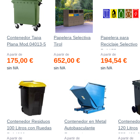
Contenedor Tapa
Papelera Selectiva
Papelera para
Plana Mod.04013-5
Tirol
Reciclaje Selectivo
Ref.175
A partir de
A partir de
A partir de
175,00 €
652,00 €
194,54 €
sin IVA
sin IVA
sin IVA
Contenedor Residuos
Contenedor en Metal
Contenedo
100 Litros con Ruedas
Autobasculante
120 Litros
Ref.4200
Estanco *
555х480х
A partir de
A partir de
A partir de