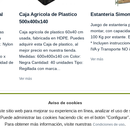
al
Caja Agricola de Plastico
Estanteria Simon
500x400x140
Juego de estanteria p
montar, con capacida
as
Caja agricola de plastico 60x40 cm
100 Kg por estante. E
a
usada, fabricada en HDPE. Puedes
* Incluyen instruccio
: Nylon
adquirir esta Caja de plastico, al
IVA y Transporte NO 
mejor precio en nuestra tienda.
o x
Medidas: 600x400x140 cm Color:
Ver más
nidad de
Negra Cantidad: 40 unidades Tipo:
Regillada con marca...
Ver más
Aviso de cookies
te sitio web para mejorar su experiencia en línea, analizar el uso de s
Puede administrar las cookies haciendo clic en el botón "Configurar".
ervados
-
Política de privacidad
|
Condiciones de uso
|
Contacto
|
Editores
|
Mapa web
|
Preg
Para obtener más información, visite nuestras
.
Condiciones de uso