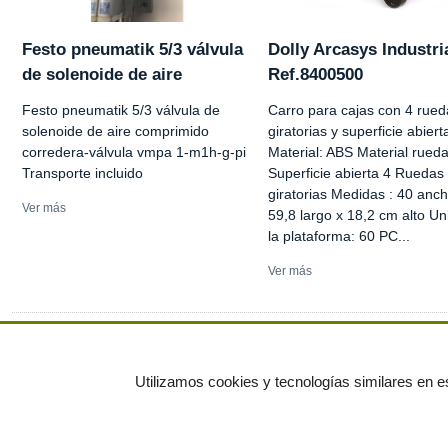
Festo pneumatik 5/3 válvula
Dolly Arcasys Industri
de solenoide de aire
Ref.8400500
Festo pneumatik 5/3 válvula de
Carro para cajas con 4 rued
solenoide de aire comprimido
giratorias y superficie abiert
corredera-válvula vmpa 1-m1h-g-pi
Material: ABS Material rueda
Transporte incluido
Superficie abierta 4 Ruedas
giratorias Medidas : 40 anch
Ver más
59,8 largo x 18,2 cm alto U
la plataforma: 60 PC...
Ver más
Ver más anuncios
Utilizamos cookies y tecnologías similares en es
© residuos.com - Todos los derechos res