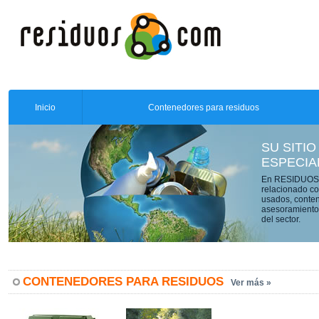
Inicio
Contenedores para residuos
SU SITIO
ESPECIA
En RESIDUOS.C
relacionado co
usados, conten
asesoramiento 
del sector.
CONTENEDORES PARA RESIDUOS
Ver más »