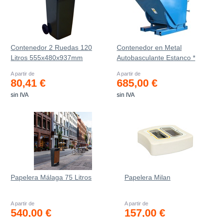
Contenedor 2 Ruedas 120
Contenedor en Metal
Litros 555х480х937mm
Autobasculante Estanco *
A partir de
A partir de
80,41 €
685,00 €
sin IVA
sin IVA
Papelera Málaga 75 Litros
Papelera Milan
A partir de
A partir de
540,00 €
157,00 €