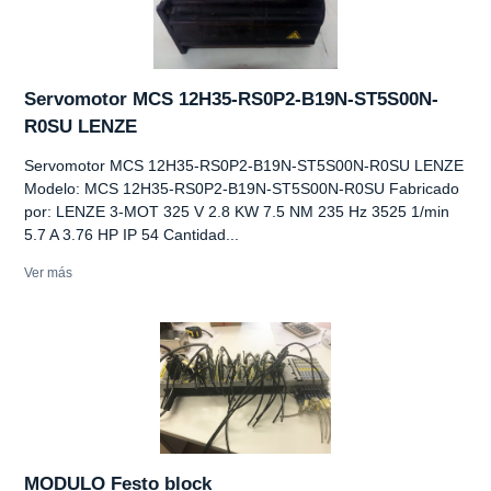
Servomotor MCS 12H35-RS0P2-B19N-ST5S00N-
R0SU LENZE
Servomotor MCS 12H35-RS0P2-B19N-ST5S00N-R0SU LENZE
Modelo: MCS 12H35-RS0P2-B19N-ST5S00N-R0SU Fabricado
por: LENZE 3-MOT 325 V 2.8 KW 7.5 NM 235 Hz 3525 1/min
5.7 A 3.76 HP IP 54 Cantidad...
Ver más
MODULO Festo block