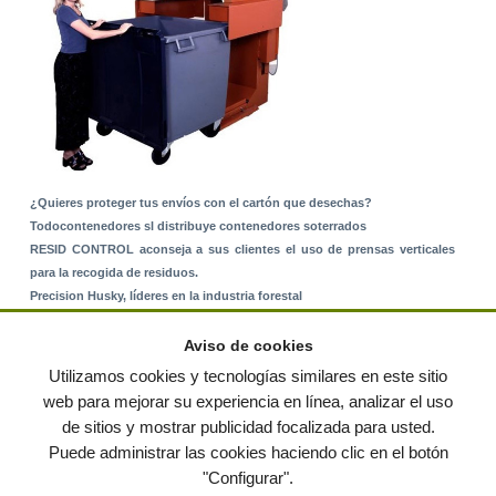
¿Quieres proteger tus envíos con el cartón que desechas?
Todocontenedores sl distribuye contenedores soterrados
RESID CONTROL aconseja a sus clientes el uso de prensas verticales
para la recogida de residuos.
Precision Husky, líderes en la industria forestal
Alquiler de equipos: La solución para Ayuntamientos y Empresas de
Servicios
Aviso de cookies
Nuevo Sistema de Montaje sobre Suelo Rústico
Utilizamos cookies y tecnologías similares en este sitio
web para mejorar su experiencia en línea, analizar el uso
de sitios y mostrar publicidad focalizada para usted.
© residuos.com - Todos los derechos reservados
-
Política de privacidad
|
Puede administrar las cookies haciendo clic en el botón
Condiciones de uso
|
Contacto
|
Editores
|
Mapa web
|
Preguntas frecuentes
|
Publica
"Configurar".
tus anuncios gratis!