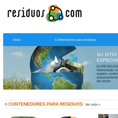
Inicio
Contenedores para residuos
SU SITIO
ESPECIA
En RESIDUOS.C
relacionado co
usados, conten
asesoramiento 
del sector.
CONTENEDORES PARA RESIDUOS
Ver más »