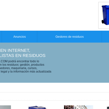
Anuncios
Gestores de residuos
 EN INTERNET,
LISTAS EN RESIDUOS
OM podrá encontrar todo lo
n los residuos: gestión, productos
edores, maquinaria, cursos,
legal y la información más actualizada