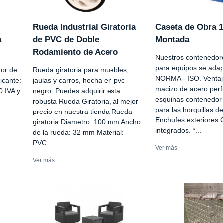
Rueda Industrial Giratoria
Caseta de Obra 1
a
de PVC de Doble
Montada
Rodamiento de Acero
Nuestros contenedore
para equipos se adap
or de
Rueda giratoria para muebles,
NORMA - ISO. Ventaj
icante:
jaulas y carros, hecha en pvc
macizo de acero perf
 IVA y
negro. Puedes adquirir esta
esquinas contenedor 
robusta Rueda Giratoria, al mejor
para las horquillas de
precio en nuestra tienda Rueda
Enchufes exteriores 
giratoria Diametro: 100 mm Ancho
integrados. *...
de la rueda: 32 mm Material:
PVC...
Ver más
Ver más