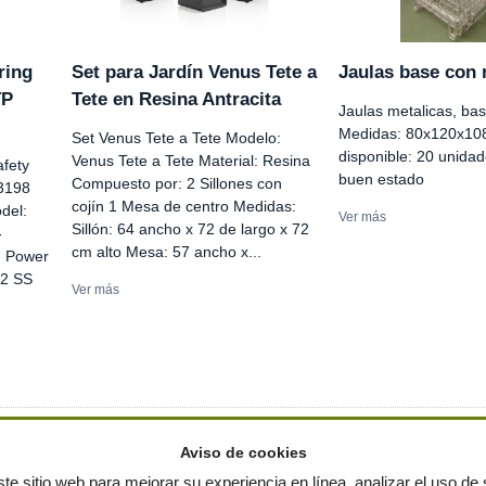
ring
Set para Jardín Venus Tete a
Jaulas base con 
TP
Tete en Resina Antracita
Jaulas metalicas, ba
Medidas: 80x120x10
Set Venus Tete a Tete Modelo:
disponible: 20 unida
Venus Tete a Tete Material: Resina
afety
buen estado
Compuesto por: 2 Sillones con
3198
cojín 1 Mesa de centro Medidas:
del:
Ver más
Sillón: 64 ancho x 72 de largo x 72
-
cm alto Mesa: 57 ancho x...
m Power
 2 SS
Ver más
Aviso de cookies
te sitio web para mejorar su experiencia en línea, analizar el uso de s