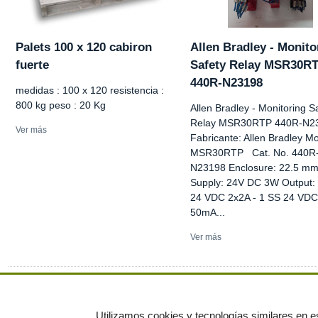
Palets 100 x 120 cabiron
Allen Bradley - Monito
fuerte
Safety Relay MSR30R
440R-N23198
medidas : 100 x 120 resistencia :
800 kg peso : 20 Kg
Allen Bradley - Monitoring S
Relay MSR30RTP 440R-N2
Ver más
Fabricante: Allen Bradley Mo
MSR30RTP Cat. No. 440R
N23198 Enclosure: 22.5 m
Supply: 24V DC 3W Output:
24 VDC 2x2A - 1 SS 24 VDC
50mA...
Ver más
Ver más anuncios
Utilizamos cookies y tecnologías similares en es