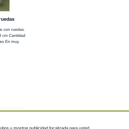
ruedas
se con ruedas.
8 cm Cantidad
des En muy
itios y mostrar publicidad focalizada para usted.