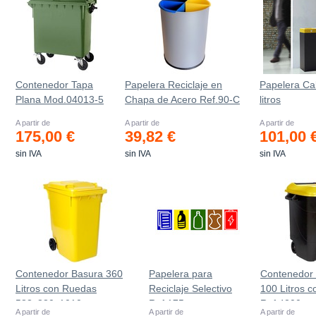
Contenedor Tapa
Papelera Reciclaje en
Papelera Ca
Plana Mod.04013-5
Chapa de Acero Ref.90-C
litros
A partir de
A partir de
A partir de
175,00 €
39,82 €
101,00 
sin IVA
sin IVA
sin IVA
Contenedor Basura 360
Papelera para
Contenedor
Litros con Ruedas
Reciclaje Selectivo
100 Litros 
583x880x1010 mm
Ref.175
Ref.4200
A partir de
A partir de
A partir de