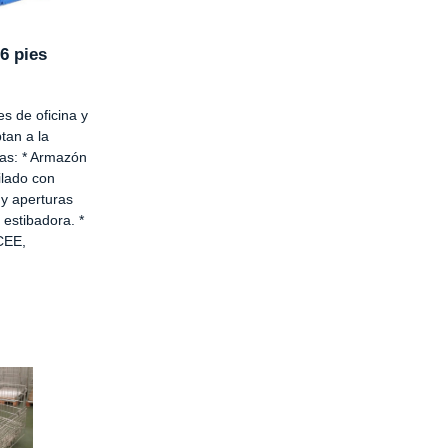
6 pies
s de oficina y
tan a la
as: * Armazón
ilado con
y aperturas
 estibadora. *
CEE,