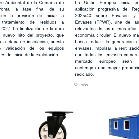
ro Ambiental de la Comarca de
La Unión Europea inicia es
ronta la fase final de su
aplicación progresiva del Re
con la previsión de iniciar la
2025/40 sobre Envases y 
 tratamiento de residuos a
Envases (PPWR), una de la
027. La finalización de la obra
relevantes de los últimos años
n nuevo hito del proyecto, que
economía circular. El nuevo ma
 la etapa de instalación, puesta
busca reducir la generación 
 validación de los equipos
envases, impulsar la reutilizaci
tes del inicio de la explotación.
que todos los envases comerci
mercado europeo sean re
contengan una mayor proporci
reciclado.
Ver más