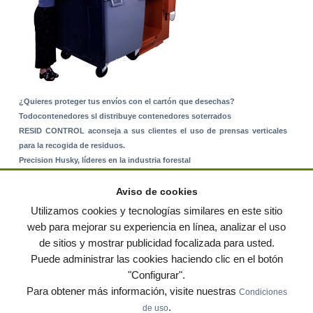
¿Quieres proteger tus envíos con el cartón que desechas?
Todocontenedores sl distribuye contenedores soterrados
RESID CONTROL aconseja a sus clientes el uso de prensas verticales
para la recogida de residuos.
Precision Husky, líderes en la industria forestal
Alquiler de equipos: La solución para Ayuntamientos y Empresas de
Servicios
Aviso de cookies
Nuevo Sistema de Montaje sobre Suelo Rústico
Utilizamos cookies y tecnologías similares en este sitio
web para mejorar su experiencia en línea, analizar el uso
de sitios y mostrar publicidad focalizada para usted.
© residuos.com - Todos los derechos reservados
-
Política de privacidad
|
Puede administrar las cookies haciendo clic en el botón
Condiciones de uso
|
Contacto
|
Editores
|
Mapa web
|
Preguntas frecuentes
|
Publica
"Configurar".
tus anuncios gratis!
Para obtener más información, visite nuestras
Condiciones
Economía circular
Mueble Hogar
Para almacen
.
de uso