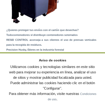
¿Quieres proteger tus envíos con el cartón que desechas?
Todocontenedores sl distribuye contenedores soterrados
RESID CONTROL aconseja a sus clientes el uso de prensas verticales
para la recogida de residuos.
Precision Husky, líderes en la industria forestal
Alquiler de equipos: La solución para Ayuntamientos y Empresas de
Servicios
Aviso de cookies
Nuevo Sistema de Montaje sobre Suelo Rústico
Utilizamos cookies y tecnologías similares en este sitio
web para mejorar su experiencia en línea, analizar el uso
de sitios y mostrar publicidad focalizada para usted.
© residuos.com - Todos los derechos reservados
-
Política de privacidad
|
Puede administrar las cookies haciendo clic en el botón
Condiciones de uso
|
Contacto
|
Editores
|
Mapa web
|
Preguntas frecuentes
|
Publica
"Configurar".
tus anuncios gratis!
Para obtener más información, visite nuestras
Condiciones
Economía circular
Mueble Hogar
Para almacen
.
de uso
Muebles de terraza y jardin
Notas de prensa
Contenedores