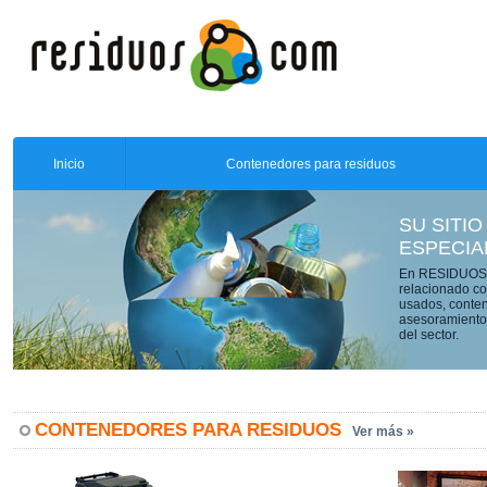
Inicio
Contenedores para residuos
SU SITIO
ESPECIA
En RESIDUOS.C
relacionado co
usados, conten
asesoramiento 
del sector.
CONTENEDORES PARA RESIDUOS
Ver más »