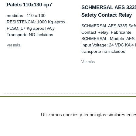
Palets 110x130 cp7
SCHMERSAL AES 333
Safety Contact Relay
medidas : 110 x 130
RESISTENCIA: 1000 Kg aprox.
SCHMERSAL AES 3335 Safe
PESO: 17 Kg aprox IVA y
Contact Relay: Fabricante:
Transporte NO incluidos
SCHMERSAL Modelo: AES 
Input Voltage: 24 VDC KA 4 
Ver más
transporte no incluidos
Ver más
Ver más anuncios
Utilizamos cookies y tecnologías similares en es
© residuos.com - Todos los derechos res
Economía circular
Mueble Hogar
Para almacen
Muebles de terraza y