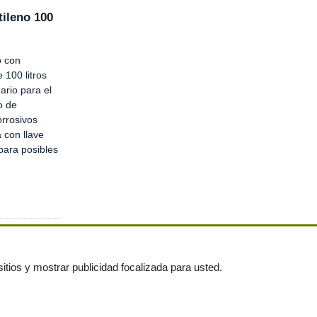
tileno 100
o con
 100 litros
ario para el
o de
orrosivos
 con llave
para posibles
itios y mostrar publicidad focalizada para usted.
untas frecuentes
|
Publica tus anuncios gratis!