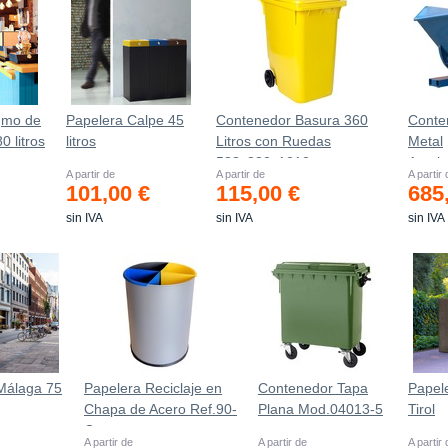
gmo de
Papelera Calpe 45
Contenedor Basura 360
Conte
0 litros
litros
Litros con Ruedas
Metal
583x880x1010 mm
Autob
A partir de
A partir de
A partir
Estanc
101,00 €
115,00 €
685
sin IVA
sin IVA
sin IVA
Málaga 75
Papelera Reciclaje en
Contenedor Tapa
Papele
Chapa de Acero Ref.90-
Plana Mod.04013-5
Tirol
C
A partir de
A partir de
A partir