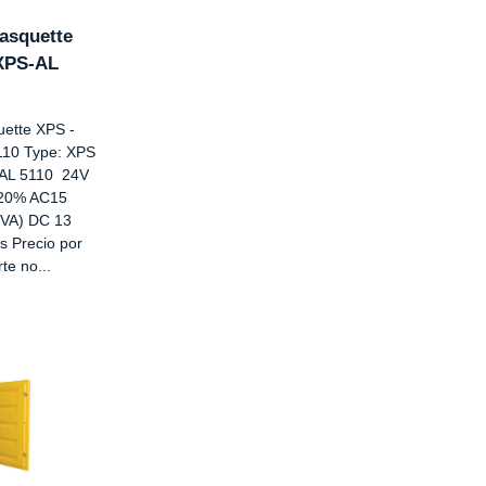
asquette
XPS-AL
ette XPS -
110 Type: XPS
-AL 5110 24V
20% AC15
0VA) DC 13
s Precio por
te no...