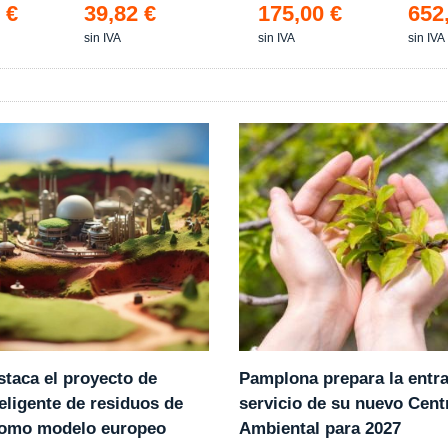
 €
39,82 €
175,00 €
652
sin IVA
sin IVA
sin IVA
Pamplona prepara la entr
staca el proyecto de
servicio de su nuevo Cent
eligente de residuos de
Ambiental para 2027
como modelo europeo