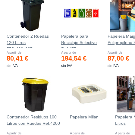
Contenedor 2 Ruedas
Papelera para
Papelera Mai
120 Litros
Reciclaje Selectivo
Polipropileno 8
555х480х937mm
Ref.175
A partir de
A partir de
A partir de
80,41 €
194,54 €
87,00 €
sin IVA
sin IVA
sin IVA
Contenedor Residuos 100
Papelera Milan
Papelera 
Litros con Ruedas Ref.4200
Litros
A partir de
A partir de
A partir de