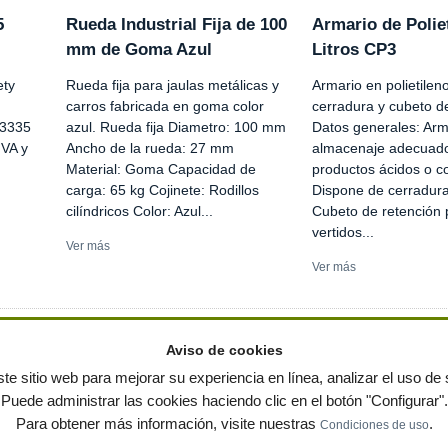
5
Rueda Industrial Fija de 100
Armario de Polie
mm de Goma Azul
Litros CP3
ty
Rueda fija para jaulas metálicas y
Armario en polietilen
carros fabricada en goma color
cerradura y cubeto de
3335
azul. Rueda fija Diametro: 100 mm
Datos generales: Arm
IVA y
Ancho de la rueda: 27 mm
almacenaje adecuad
Material: Goma Capacidad de
productos ácidos o c
carga: 65 kg Cojinete: Rodillos
Dispone de cerradura
cilíndricos Color: Azul...
Cubeto de retención 
vertidos...
Ver más
Ver más
Aviso de cookies
te sitio web para mejorar su experiencia en línea, analizar el uso de s
Puede administrar las cookies haciendo clic en el botón "Configurar".
ervados
-
Política de privacidad
|
Condiciones de uso
|
Contacto
|
Editores
|
Mapa web
|
Preg
Para obtener más información, visite nuestras
.
Condiciones de uso
 jardin
Notas de prensa
Contenedores