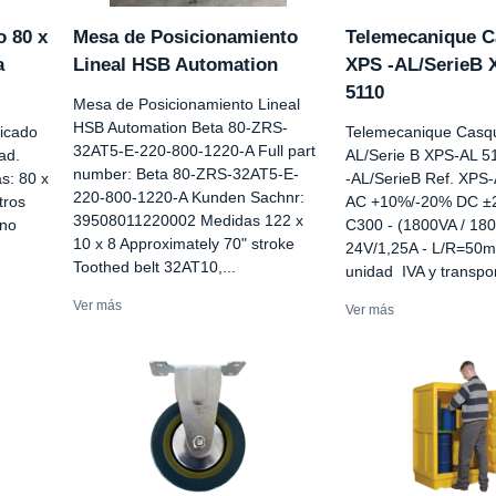
o 80 x
Mesa de Posicionamiento
Telemecanique C
a
Lineal HSB Automation
XPS -AL/SerieB 
5110
Mesa de Posicionamiento Lineal
HSB Automation Beta 80-ZRS-
ricado
Telemecanique Casqu
32AT5-E-220-800-1220-A Full part
ad.
AL/Serie B XPS-AL 5
number: Beta 80-ZRS-32AT5-E-
s: 80 x
-AL/SerieB Ref. XPS
220-800-1220-A Kunden Sachnr:
tros
AC +10%/-20% DC ±
39508011220002 Medidas 122 x
 no
C300 - (1800VA / 18
10 x 8 Approximately 70" stroke
24V/1,25A - L/R=50m
Toothed belt 32AT10,...
unidad IVA y transpor
Ver más
Ver más