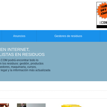
Anuncios
Gestores de residuos
 EN INTERNET,
LISTAS EN RESIDUOS
OM podrá encontrar todo lo
n los residuos: gestión, productos
edores, maquinaria, cursos,
legal y la información más actualizada