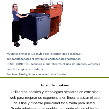
¿Quieres proteger tus envíos con el cartón que desechas?
Todocontenedores sl distribuye contenedores soterrados
RESID CONTROL aconseja a sus clientes el uso de prensas verticales
para la recogida de residuos.
Precision Husky, líderes en la industria forestal
Alquiler de equipos: La solución para Ayuntamientos y Empresas de
Servicios
Aviso de cookies
Nuevo Sistema de Montaje sobre Suelo Rústico
Utilizamos cookies y tecnologías similares en este sitio
web para mejorar su experiencia en línea, analizar el uso
de sitios y mostrar publicidad focalizada para usted.
© residuos.com - Todos los derechos reservados
-
Política de privacidad
|
Puede administrar las cookies haciendo clic en el botón