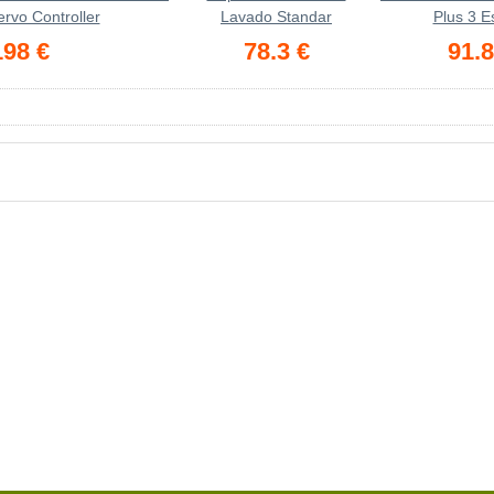
ervo Controller
Lavado Standar
Plus 3 E
198 €
78.3 €
91.8