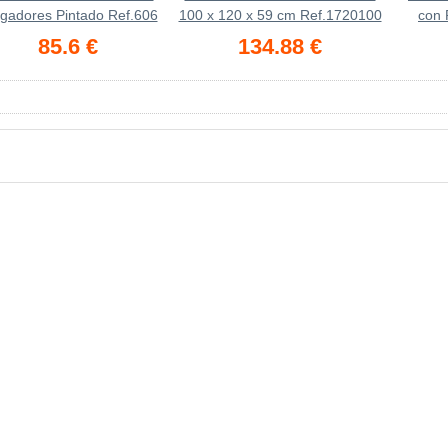
gadores Pintado Ref.606
100 x 120 x 59 cm Ref.1720100
con 
85.6 €
134.88 €