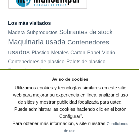
Los más visitados
Sobrantes de stock
Madera
Subproductos
Maquinaria usada
Contenedores
usados
Plastico
Metales
Carton
Papel
Vidrio
Contenedores de plastico
Palets de plastico
Electrodomesticos
Aviso de cookies
Utilizamos cookies y tecnologías similares en este sitio
web para mejorar su experiencia en línea, analizar el uso
© residuos.com - Todos los derechos reservados
-
Política de privacidad
|
de sitios y mostrar publicidad focalizada para usted.
Condiciones de uso
|
Contacto
|
Editores
|
Mapa web
|
Preguntas frecuentes
|
Publica tus anuncios gratis!
Puede administrar las cookies haciendo clic en el botón
"Configurar".
Economía circular
Mueble Hogar
Para almacen
Para obtener más información, visite nuestras
Condiciones
Muebles de terraza y jardin
Notas de prensa
Contenedores
.
de uso