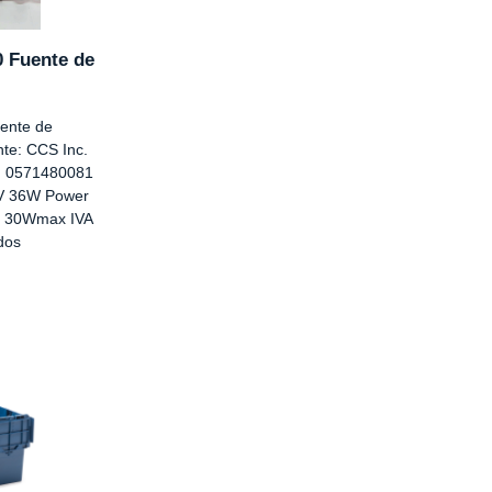
0 Fuente de
ente de
nte: CCS Inc.
N 0571480081
4V 36W Power
al 30Wmax IVA
idos