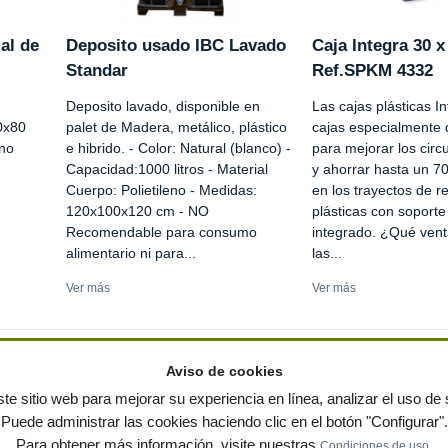
al de
Deposito usado IBC Lavado
Caja Integra 30 x
Standar
Ref.SPKM 4332
Deposito lavado, disponible en
Las cajas plásticas I
0x80
palet de Madera, metálico, plástico
cajas especialmente
ino
e hibrido. - Color: Natural (blanco) -
para mejorar los circu
Capacidad:1000 litros - Material
y ahorrar hasta un 7
Cuerpo: Polietileno - Medidas:
en los trayectos de r
120x100x120 cm - NO
plásticas con soporte
Recomendable para consumo
integrado. ¿Qué vent
alimentario ni para...
las...
Ver más
Ver más
Aviso de cookies
te sitio web para mejorar su experiencia en línea, analizar el uso de s
Puede administrar las cookies haciendo clic en el botón "Configurar".
ervados
-
Política de privacidad
|
Condiciones de uso
|
Contacto
|
Editores
|
Mapa web
|
Preg
Para obtener más información, visite nuestras
.
Condiciones de uso