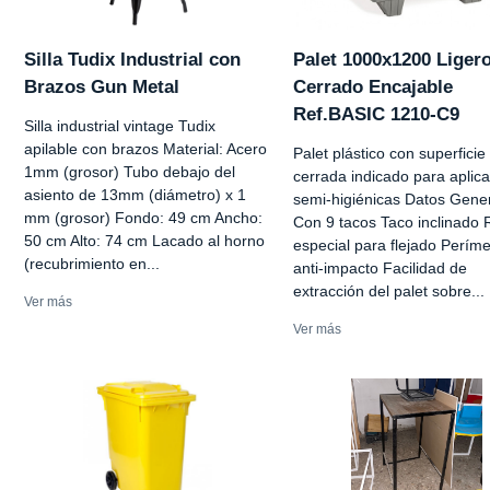
Silla Tudix Industrial con
Palet 1000x1200 Liger
Brazos Gun Metal
Cerrado Encajable
Ref.BASIC 1210-C9
Silla industrial vintage Tudix
apilable con brazos Material: Acero
Palet plástico con superficie
1mm (grosor) Tubo debajo del
cerrada indicado para aplic
asiento de 13mm (diámetro) x 1
semi-higiénicas Datos Gener
mm (grosor) Fondo: 49 cm Ancho:
Con 9 tacos Taco inclinado
50 cm Alto: 74 cm Lacado al horno
especial para flejado Períme
(recubrimiento en...
anti-impacto Facilidad de
extracción del palet sobre...
Ver más
Ver más