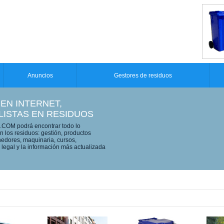
Anuncios
Gestores de residuos
 EN INTERNET,
LISTAS EN RESIDUOS
OM podrá encontrar todo lo
n los residuos: gestión, productos
edores, maquinaria, cursos,
legal y la información más actualizada