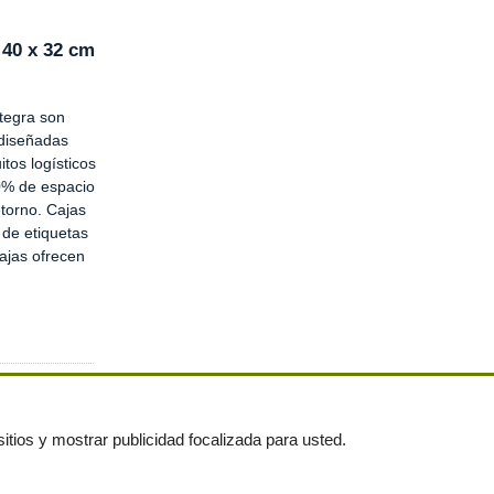
 40 x 32 cm
ntegra son
 diseñadas
itos logísticos
0% de espacio
etorno. Cajas
 de etiquetas
ajas ofrecen
itios y mostrar publicidad focalizada para usted.
untas frecuentes
|
Publica tus anuncios gratis!