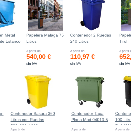
en Metal
Papelera Málaga 75
Contenedor 2 Ruedas
Papele
nte Estanco
Litros
240 Litros
Tirol
721х582х1069mm
A partir de
A partir de
A partir
€
540,00 €
110,97 €
652
sin IVA
sin IVA
sin IVA
en
Contenedor Basura 360
Contenedor Tapa
Contene
Litros con Ruedas
Plana Mod.04013-5
100 Lit
583x880x1010 mm
Ref.420
A partir de
A partir de
A partir de