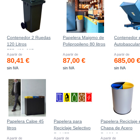
Contenedor 2 Ruedas
Papelera Maigmo de
Contenedor 
120 Litros
Polipropileno 80 litros
Autobascula
555х480х937mm
*
A partir de
A partir de
A partir de
80,41 €
87,00 €
685,00 
sin IVA
sin IVA
sin IVA
Papelera Calpe 45
Papelera para
Papelera Reciclaje 
litros
Reciclaje Selectivo
Chapa de Acero
Ref.175
Ref.90-C
A partir de
A partir de
A partir de