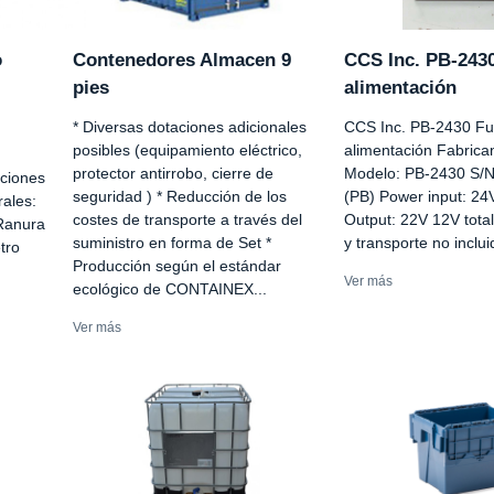
o
Contenedores Almacen 9
CCS Inc. PB-243
pies
alimentación
* Diversas dotaciones adicionales
CCS Inc. PB-2430 Fu
posibles (equipamiento eléctrico,
alimentación Fabrica
protector antirrobo, cierre de
Modelo: PB-2430 S/
aciones
seguridad ) * Reducción de los
(PB) Power input: 2
ales:
costes de transporte a través del
Output: 22V 12V tot
 Ranura
suministro en forma de Set *
y transporte no inclu
tro
Producción según el estándar
Ver más
ecológico de CONTAINEX...
Ver más