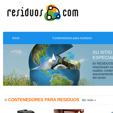
Inicio
Contenedores para residuos
SU SITIO
ESPECIA
En RESIDUOS.C
relacionado co
usados, conten
asesoramiento 
del sector.
CONTENEDORES PARA RESIDUOS
Ver más »