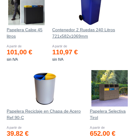
Papelera Calpe 45
Contenedor 2 Ruedas 240 Litros
litros
721х582х1069mm
A partir de
A partir de
101,00 €
110,97 €
sin IVA
sin IVA
Papelera Reciclaje en Chapa de Acero
Papelera Selectiva
Ref.90-C
Tirol
A partir de
A partir de
39,82 €
652,00 €