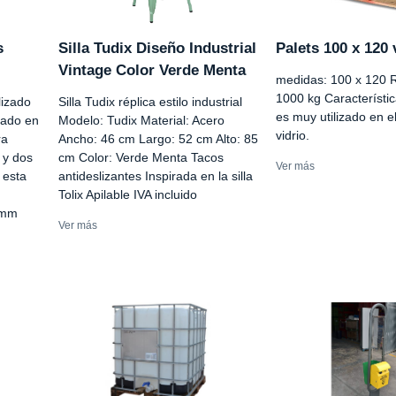
s
Silla Tudix Diseño Industrial
Palets 100 x 120 
Vintage Color Verde Menta
medidas: 100 x 120 R
1000 kg Característic
lizado
Silla Tudix réplica estilo industrial
es muy utilizado en el
cado en
Modelo: Tudix Material: Acero
vidrio.
ra
Ancho: 46 cm Largo: 52 cm Alto: 85
 y dos
cm Color: Verde Menta Tacos
Ver más
 esta
antideslizantes Inspirada en la silla
Tolix Apilable IVA incluido
 mm
Ver más