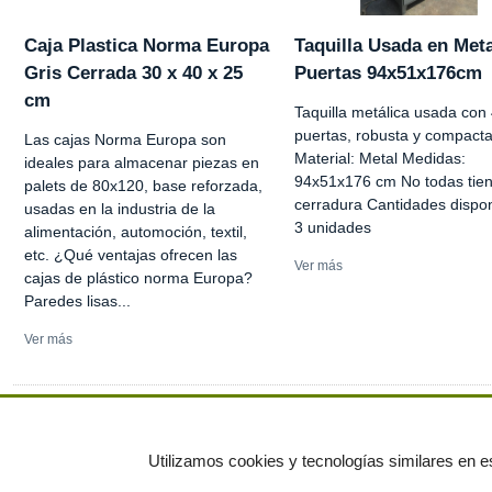
Caja Plastica Norma Europa
Taquilla Usada en Meta
Gris Cerrada 30 x 40 x 25
Puertas 94x51x176cm
cm
Taquilla metálica usada con
puertas, robusta y compacta
Las cajas Norma Europa son
Material: Metal Medidas:
ideales para almacenar piezas en
94x51x176 cm No todas tie
palets de 80x120, base reforzada,
cerradura Cantidades dispon
usadas en la industria de la
3 unidades
alimentación, automoción, textil,
etc. ¿Qué ventajas ofrecen las
Ver más
cajas de plástico norma Europa?
Paredes lisas...
Ver más
Ver más anuncios
Utilizamos cookies y tecnologías similares en es