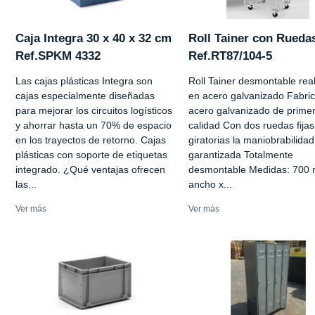
Caja Integra 30 x 40 x 32 cm
Roll Tainer con Rueda
Ref.SPKM 4332
Ref.RT87/104-5
Las cajas plásticas Integra son
Roll Tainer desmontable rea
cajas especialmente diseñadas
en acero galvanizado Fabri
para mejorar los circuitos logísticos
acero galvanizado de prime
y ahorrar hasta un 70% de espacio
calidad Con dos ruedas fijas
en los trayectos de retorno. Cajas
giratorias la maniobrabilidad
plásticas con soporte de etiquetas
garantizada Totalmente
integrado. ¿Qué ventajas ofrecen
desmontable Medidas: 700
las...
ancho x...
Ver más
Ver más