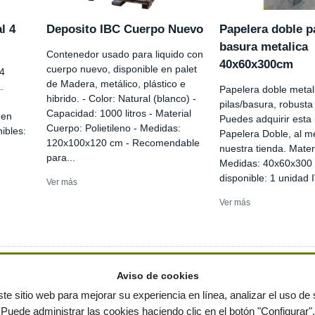
l 4
Deposito IBC Cuerpo Nuevo
Papelera doble pa
basura metalica
Contenedor usado para liquido con
40x60x300cm
cuerpo nuevo, disponible en palet
 4
de Madera, metálico, plástico e
.
Papelera doble metal
hibrido. - Color: Natural (blanco) -
pilas/basura, robust
Capacidad: 1000 litros - Material
nen
Puedes adquirir esta 
Cuerpo: Polietileno - Medidas:
ibles:
Papelera Doble, al me
120x100x120 cm - Recomendable
nuestra tienda. Mater
para...
Medidas: 40x60x300
disponible: 1 unidad I
Ver más
Ver más
Aviso de cookies
te sitio web para mejorar su experiencia en línea, analizar el uso de s
Puede administrar las cookies haciendo clic en el botón "Configurar".