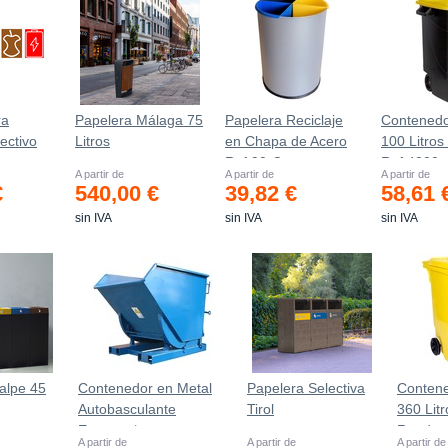
ra
Papelera Málaga 75
Papelera Reciclaje
Contenedo
ectivo
Litros
en Chapa de Acero
100 Litro
Ref.90-C
Ref.4200
A partir de
A partir de
A partir de
€
540,00 €
39,82 €
58,61 
sin IVA
sin IVA
sin IVA
alpe 45
Contenedor en Metal
Papelera Selectiva
Conten
Autobasculante
Tirol
360 Lit
Estanco *
Ruedas
A partir de
A partir de
A partir de