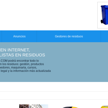
Anuncios
Gestores de residuos
 EN INTERNET,
LISTAS EN RESIDUOS
OM podrá encontrar todo lo
n los residuos: gestión, productos
edores, maquinaria, cursos,
legal y la información más actualizada