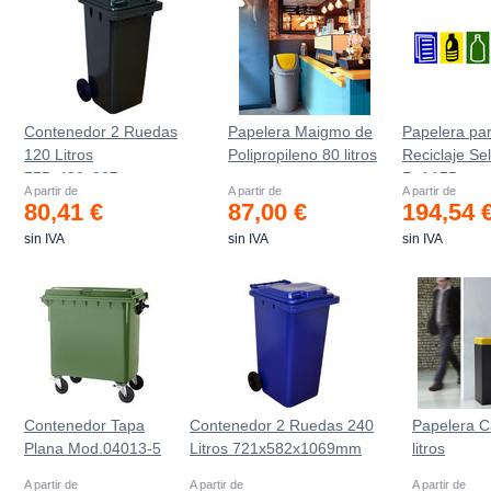
Contenedor 2 Ruedas
Papelera Maigmo de
Papelera pa
120 Litros
Polipropileno 80 litros
Reciclaje Sel
555х480х937mm
Ref.175
A partir de
A partir de
A partir de
80,41 €
87,00 €
194,54 
sin IVA
sin IVA
sin IVA
Contenedor Tapa
Contenedor 2 Ruedas 240
Papelera C
Plana Mod.04013-5
Litros 721х582х1069mm
litros
A partir de
A partir de
A partir de