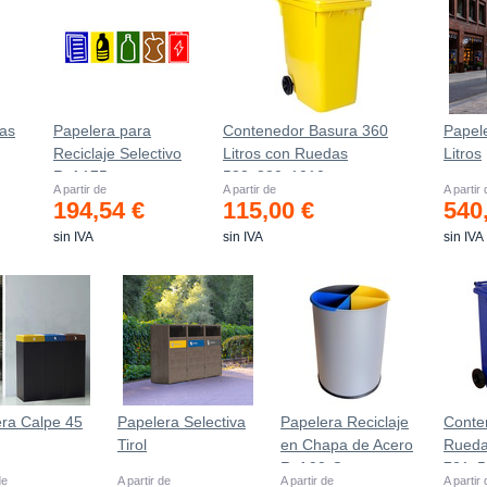
as
Papelera para
Contenedor Basura 360
Papel
Reciclaje Selectivo
Litros con Ruedas
Litros
Ref.175
583x880x1010 mm
A partir de
A partir de
A partir
194,54 €
115,00 €
540
sin IVA
sin IVA
sin IVA
ra Calpe 45
Papelera Selectiva
Papelera Reciclaje
Conte
Tirol
en Chapa de Acero
Rueda
Ref.90-C
721х
de
A partir de
A partir de
A partir