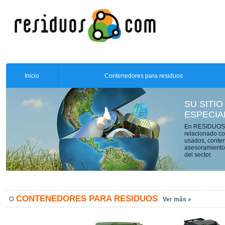
Inicio
Contenedores para residuos
SU SITIO
ESPECIA
En RESIDUOS.C
relacionado co
usados, conten
asesoramiento 
del sector.
CONTENEDORES PARA RESIDUOS
Ver más »