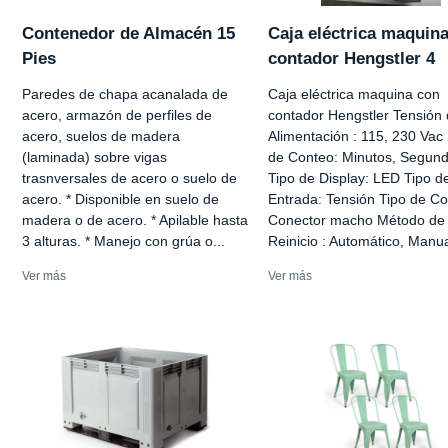
Contenedor de Almacén 15
Caja eléctrica maquin
Pies
contador Hengstler 4
Paredes de chapa acanalada de
Caja eléctrica maquina con
acero, armazón de perfiles de
contador Hengstler Tensión
acero, suelos de madera
Alimentación : 115, 230 Va
(laminada) sobre vigas
de Conteo: Minutos, Segun
trasnversales de acero o suelo de
Tipo de Display: LED Tipo d
acero. * Disponible en suelo de
Entrada: Tensión Tipo de Co
madera o de acero. * Apilable hasta
Conector macho Método de
3 alturas. * Manejo con grúa o...
Reinicio : Automático, Manua
Ver más
Ver más