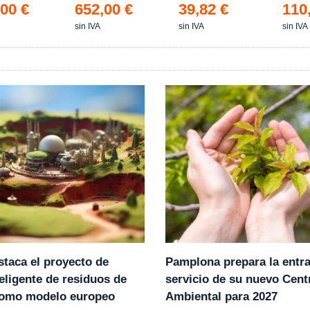
00 €
652,00 €
39,82 €
110
sin IVA
sin IVA
sin IVA
Pamplona prepara la entr
staca el proyecto de
servicio de su nuevo Cent
eligente de residuos de
Ambiental para 2027
como modelo europeo