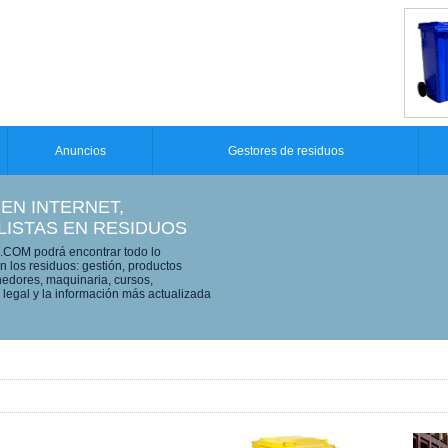
Anuncios
Gestores de residuos
 EN INTERNET,
LISTAS EN RESIDUOS
OM podrá encontrar todo lo
n los residuos: gestión, productos
edores, maquinaria, cursos,
legal y la información más actualizada