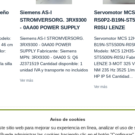
seño
Siemens AS-I
Servomotor MCS
STROMVERSORG. 3RX9300
RS0P2-B19N-ST5
- 0AA00 POWER SUPPLY
R0SU LENZE
odelo:
Siemens AS-I STROMVERSORG.
Servomotor MCS 12
: 46 cm
3RX9300 - 0AA00 POWER
B19N-ST5S00N-R0S
lor:
SUPPLY Fabricante: Siemens
Modelo: MCS 12H35
MPN: 3RX9300 - 0AA00 S: Q6
ST5S00N-R0SU Fabri
a silla
J2371519 Cantidad disponible: 1
LENZE 3-MOT 325 V 
unidad IVA y transporte no incluidos
NM 235 Hz 3525 1/mi
HP IP 54 Cantidad...
Ver más
Ver más
Aviso de cookies
te sitio web para mejorar su experiencia en línea, analizar el uso de s
Puede administrar las cookies haciendo clic en el botón "Configurar".