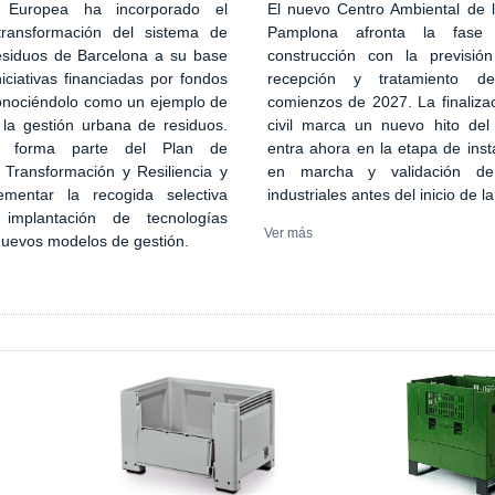
El nuevo Centro Ambiental de
 Europea ha incorporado el
Pamplona afronta la fase
transformación del sistema de
construcción con la previsión
esiduos de Barcelona a su base
recepción y tratamiento d
iciativas financiadas por fondos
comienzos de 2027. La finaliza
onociéndolo como un ejemplo de
civil marca un nuevo hito del
 la gestión urbana de residuos.
entra ahora en la etapa de inst
n forma parte del Plan de
en marcha y validación de
 Transformación y Resiliencia y
industriales antes del inicio de l
ementar la recogida selectiva
implantación de tecnologías
Ver más
 nuevos modelos de gestión.