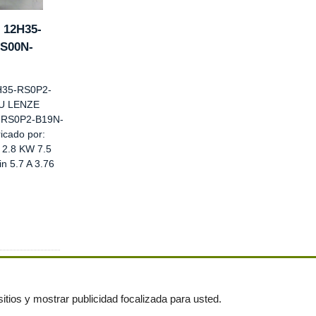
 12H35-
S00N-
H35-RS0P2-
U LENZE
-RS0P2-B19N-
cado por:
2.8 KW 7.5
n 5.7 A 3.76
itios y mostrar publicidad focalizada para usted.