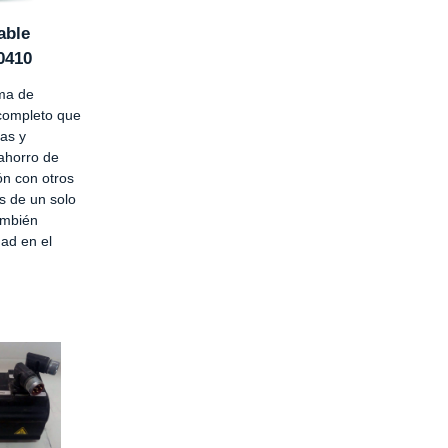
able
0410
ma de
completo que
as y
ahorro de
n con otros
s de un solo
ambién
dad en el