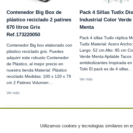
Contenedor Big Box de
Pack 4 Sillas Tudix Di
plástico reciclado 2 patines
Industrial Color Verde
670 litros Gris
Menta
Ref.173220050
Pack 4 sillas Tudix réplica M
Tudix Material: Acero Ancho
Contenedor Big box elaborado con
Largo: 52 cm Alto: 85 cm Co
plástico reciclado gris. Puedes
Verde Menta Apilable Tacos
adquirir este robusto Contenedor
antideslizantes Inspirada en l
de Plástico, al mejor precio en
Tolix El pack es de 4 sillas...
nuestra tienda Material: Plástico
reciclado Medidas: 100 x 120 x 79
Ver más
cm 2 Patines Volumen:...
Ver más
Ver más anuncios
Utilizamos cookies y tecnologías similares en es