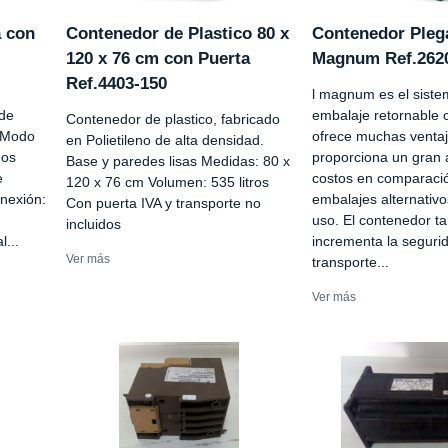
a con
Contenedor de Plastico 80 x
Contenedor Pleg
120 x 76 cm con Puerta
Magnum Ref.262
Ref.4403-150
l magnum es el siste
 de
embalaje retornable 
Contenedor de plastico, fabricado
c Modo
ofrece muchas ventaj
en Polietileno de alta densidad.
dos
proporciona un gran 
Base y paredes lisas Medidas: 80 x
e
costos en comparació
120 x 76 cm Volumen: 535 litros
nexión:
embalajes alternativo
Con puerta IVA y transporte no
uso. El contenedor t
incluidos
l...
incrementa la seguri
Ver más
transporte...
Ver más