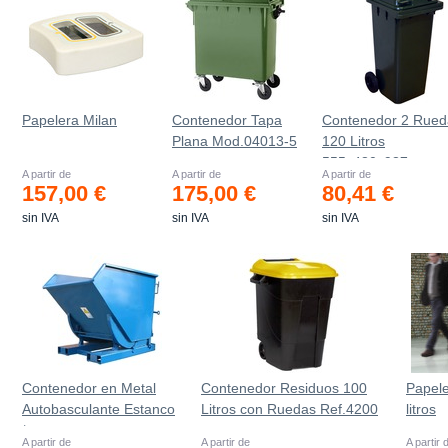
Papelera Milan
Contenedor Tapa
Contenedor 2 Rued
Plana Mod.04013-5
120 Litros
555х480х937mm
A partir de
A partir de
A partir de
157,00 €
175,00 €
80,41 €
sin IVA
sin IVA
sin IVA
Contenedor en Metal
Contenedor Residuos 100
Papele
Autobasculante Estanco
Litros con Ruedas Ref.4200
litros
*
A partir de
A partir de
A partir 