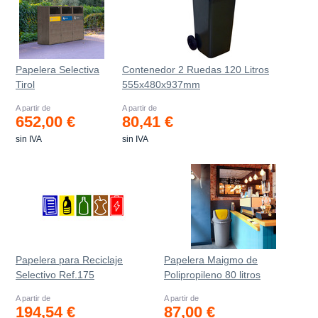
Papelera Selectiva
Contenedor 2 Ruedas 120 Litros
Tirol
555х480х937mm
A partir de
A partir de
652,00 €
80,41 €
sin IVA
sin IVA
Papelera para Reciclaje
Papelera Maigmo de
Selectivo Ref.175
Polipropileno 80 litros
A partir de
A partir de
194,54 €
87,00 €