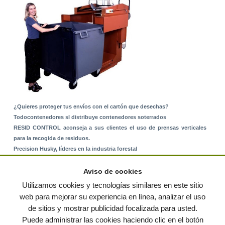
¿Quieres proteger tus envíos con el cartón que desechas?
Todocontenedores sl distribuye contenedores soterrados
RESID CONTROL aconseja a sus clientes el uso de prensas verticales
para la recogida de residuos.
Precision Husky, líderes en la industria forestal
Alquiler de equipos: La solución para Ayuntamientos y Empresas de
Servicios
Aviso de cookies
Nuevo Sistema de Montaje sobre Suelo Rústico
Utilizamos cookies y tecnologías similares en este sitio
web para mejorar su experiencia en línea, analizar el uso
de sitios y mostrar publicidad focalizada para usted.
© residuos.com - Todos los derechos reservados
-
Política de privacidad
|
Puede administrar las cookies haciendo clic en el botón
Condiciones de uso
|
Contacto
|
Editores
|
Mapa web
|
Preguntas frecuentes
|
Publica