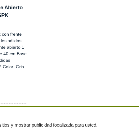
te Abierto
.SPK
 con frente
des sólidas
nte abierto 1
de 40 cm Base
didas
2 Color: Gris
itios y mostrar publicidad focalizada para usted.
untas frecuentes
|
Publica tus anuncios gratis!