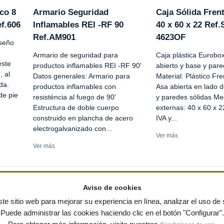
co 8
Armario Seguridad
Caja Sólida Fren
f.606
Inflamables REI -RF 90
40 x 60 x 22 Ref
Ref.AM901
4623OF
iseño
Armario de seguridad para
Caja plástica Eurobox
este
productos inflamables REI -RF 90'
abierto y base y pare
, al
Datos generales: Armario para
Material: Plástico Fre
da.
productos inflamables con
Asa abierta en lado 
de pie
resisténcia al fuego de 90'
y paredes sólidas Me
Estructura de doble cuerpo
externas: 40 x 60 x 2
construido en plancha de acero
IVA y...
electrogalvanizado con...
Ver más
Ver más
Aviso de cookies
te sitio web para mejorar su experiencia en línea, analizar el uso de s
Puede administrar las cookies haciendo clic en el botón "Configurar".
ervados
-
Política de privacidad
|
Condiciones de uso
|
Contacto
|
Editores
|
Mapa web
|
Preg