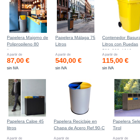
Papelera Maigmo de
Papelera Málaga 75
Contenedor Basur
Polipropileno 80
Litros
Litros con Ruedas
litros
583x880x1010 m
A partir de
A partir de
A partir de
87,00 €
540,00 €
115,00 €
sin IVA
sin IVA
sin IVA
Papelera Calpe 45
Papelera Reciclaje en
Papelera Sele
litros
Chapa de Acero Ref.90-C
Tirol
A partir de
A partir de
A partir de