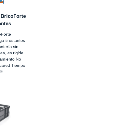
 BricoForte
antes
oForte
ga 5 estantes
ntería sin
ea, es rigida
ramiento No
a pared Tiempo
9...