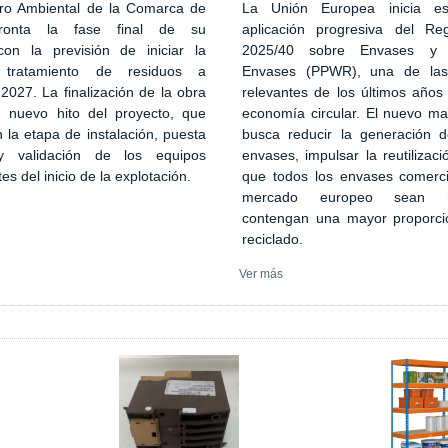
ro Ambiental de la Comarca de
La Unión Europea inicia es
ronta la fase final de su
aplicación progresiva del Re
con la previsión de iniciar la
2025/40 sobre Envases y 
 tratamiento de residuos a
Envases (PPWR), una de la
027. La finalización de la obra
relevantes de los últimos años
n nuevo hito del proyecto, que
economía circular. El nuevo ma
 la etapa de instalación, puesta
busca reducir la generación 
 validación de los equipos
envases, impulsar la reutilizaci
tes del inicio de la explotación.
que todos los envases comerci
mercado europeo sean re
contengan una mayor proporci
reciclado.
Ver más