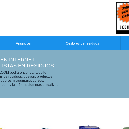
Anuncios
Gestores de residuos
 EN INTERNET,
LISTAS EN RESIDUOS
OM podrá encontrar todo lo
n los residuos: gestión, productos
edores, maquinaria, cursos,
legal y la información más actualizada