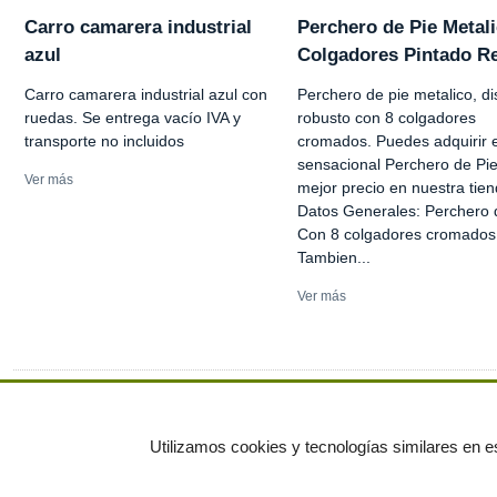
Carro camarera industrial
Perchero de Pie Metali
azul
Colgadores Pintado Re
Carro camarera industrial azul con
Perchero de pie metalico, d
ruedas. Se entrega vacío IVA y
robusto con 8 colgadores
transporte no incluidos
cromados. Puedes adquirir 
sensacional Perchero de Pie
Ver más
mejor precio en nuestra tien
Datos Generales: Perchero 
Con 8 colgadores cromados
Tambien...
Ver más
Ver más anuncios
Utilizamos cookies y tecnologías similares en es
© residuos.com - Todos los derechos res