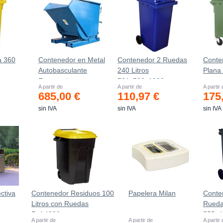
a 360
Contenedor en Metal
Contenedor 2 Ruedas
Conte
Autobasculante
240 Litros
Plana
m
Estanco *
721х582х1069mm
A partir de
A partir de
A partir
685,00 €
110,97 €
175
sin IVA
sin IVA
sin IVA
ctiva
Contenedor Residuos 100
Papelera Milan
Conte
Litros con Ruedas
Rueda
Ref.4200
555х
A partir de
A partir de
A partir