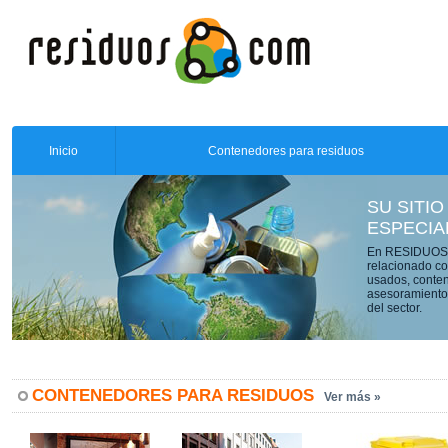
Inicio
Contenedores para residuos
SU SITIO
ESPECIA
En RESIDUOS.C
relacionado co
usados, conten
asesoramiento 
del sector.
CONTENEDORES PARA RESIDUOS
Ver más »