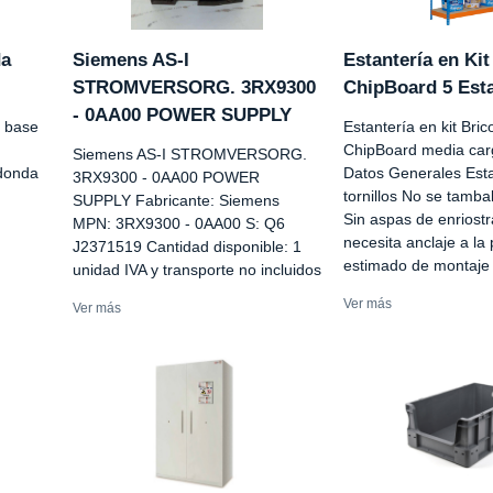
da
Siemens AS-I
Estantería en Kit
STROMVERSORG. 3RX9300
ChipBoard 5 Est
- 0AA00 POWER SUPPLY
 base
Estantería en kit Bric
ChipBoard media car
Siemens AS-I STROMVERSORG.
edonda
Datos Generales Esta
3RX9300 - 0AA00 POWER
tornillos No se tambal
SUPPLY Fabricante: Siemens
Sin aspas de enriost
MPN: 3RX9300 - 0AA00 S: Q6
necesita anclaje a l
J2371519 Cantidad disponible: 1
estimado de montaje 
unidad IVA y transporte no incluidos
Ver más
Ver más