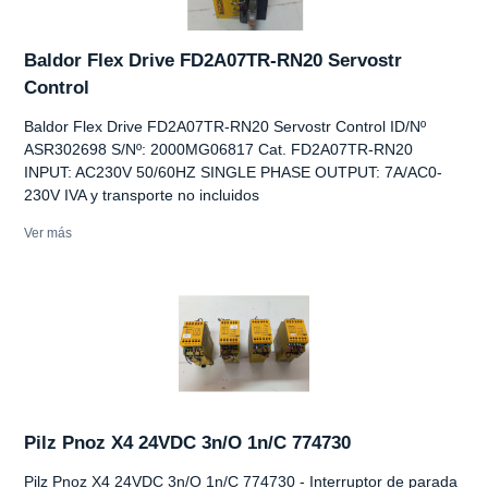
Baldor Flex Drive FD2A07TR-RN20 Servostr
Control
Baldor Flex Drive FD2A07TR-RN20 Servostr Control ID/Nº
ASR302698 S/Nº: 2000MG06817 Cat. FD2A07TR-RN20
INPUT: AC230V 50/60HZ SINGLE PHASE OUTPUT: 7A/AC0-
230V IVA y transporte no incluidos
Ver más
Pilz Pnoz X4 24VDC 3n/O 1n/C 774730
Pilz Pnoz X4 24VDC 3n/O 1n/C 774730 - Interruptor de parada