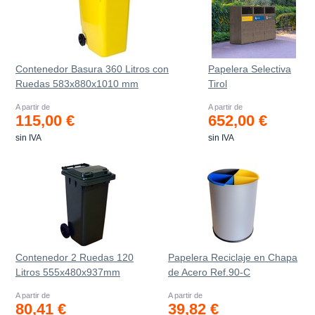
Contenedor Basura 360 Litros con
Papelera Selectiva
Ruedas 583x880x1010 mm
Tirol
A partir de
A partir de
115,00 €
652,00 €
sin IVA
sin IVA
Contenedor 2 Ruedas 120
Papelera Reciclaje en Chapa
Litros 555х480х937mm
de Acero Ref.90-C
A partir de
A partir de
80,41 €
39,82 €