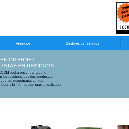
Anuncios
Gestores de residuos
 EN INTERNET,
LISTAS EN RESIDUOS
OM podrá encontrar todo lo
n los residuos: gestión, productos
edores, maquinaria, cursos,
legal y la información más actualizada