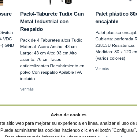
ssure
Pack4-Taburete Tudix Gun
Palet plástico 80
Metal Industrial con
encajable
Respaldo
Switch
Palet plastico encaja
24 VDC
Cubierta: perforada 
Pack de 4 Taburetes altos Tudix
(-) GND
23813U Resistencia:
Material: Acero Ancho: 43 cm
Medidas: 80 x 120 en
Largo: 43 cm Alto: 93 cm Alto
(varios colores)
asiento: 76 cm Tacos
antideslizantes Recubrimiento en
Ver más
polvo Con respaldo Apilable IVA
incluido
Ver más
Aviso de cookies
te sitio web para mejorar su experiencia en línea, analizar el uso de s
Puede administrar las cookies haciendo clic en el botón "Configurar".
ervados
-
Política de privacidad
|
Condiciones de uso
|
Contacto
|
Editores
|
Mapa web
|
Preg