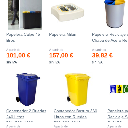
Papelera Calpe 45
Papelera Milan
Papelera Reciclaje 
litros
Chapa de Acero Ref
C
A partir de
A partir de
A partir de
101,00 €
157,00 €
39,82 €
sin IVA
sin IVA
sin IVA
Contenedor 2 Ruedas
Contenedor Basura 360
Papelera p
240 Litros
Litros con Ruedas
Reciclaje S
721х582х1069mm
583x880x1010 mm
Ref.175
A partir de
A partir de
A partir de