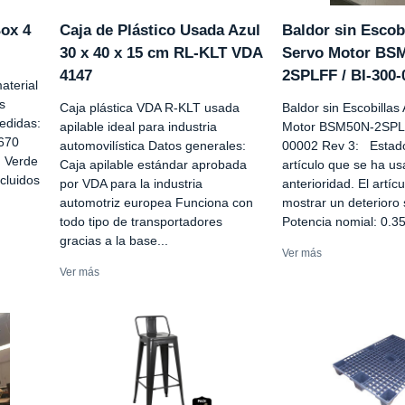
Box 4
Caja de Plástico Usada Azul
Baldor sin Escob
30 x 40 x 15 cm RL-KLT VDA
Servo Motor BS
4147
2SPLFF / BI-300-
aterial
s
Caja plástica VDA R-KLT usada
Baldor sin Escobillas
Medidas:
apilable ideal para industria
Motor BSM50N-2SPLF
670
automovilística Datos generales:
00002 Rev 3: Estad
: Verde
Caja apilable estándar aprobada
artículo que se ha u
ncluidos
por VDA para la industria
anterioridad. El artíc
automotriz europea Funciona con
mostrar un deterioro 
todo tipo de transportadores
Potencia nomial: 0.3
gracias a la base...
Ver más
Ver más