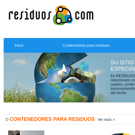
Inicio
Contenedores para residuos
SU SITIO
ESPECIA
En RESIDUOS.C
relacionado co
usados, conten
asesoramiento 
del sector.
CONTENEDORES PARA RESIDUOS
Ver más »