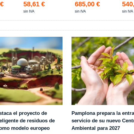
 €
58,61 €
685,00 €
540
sin IVA
sin IVA
sin IVA
Pamplona prepara la entr
staca el proyecto de
servicio de su nuevo Cent
eligente de residuos de
Ambiental para 2027
como modelo europeo