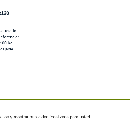
x120
ble usado
Referencia:
 400 Kg
cajable
itios y mostrar publicidad focalizada para usted.
untas frecuentes
|
Publica tus anuncios gratis!