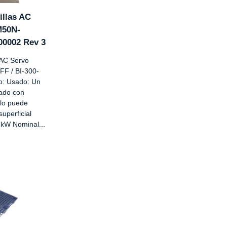
illas AC
M50N-
00002 Rev 3
 AC Servo
F / BI-300-
o: Usado: Un
sado con
ulo puede
superficial
5kW Nominal...