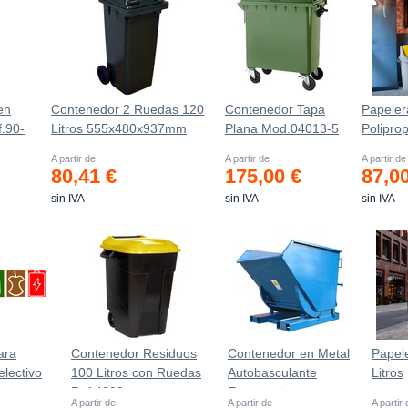
en
Contenedor 2 Ruedas 120
Contenedor Tapa
Papele
.90-
Litros 555х480х937mm
Plana Mod.04013-5
Poliprop
A partir de
A partir de
A partir de
80,41 €
175,00 €
87,0
sin IVA
sin IVA
sin IVA
ara
Contenedor Residuos
Contenedor en Metal
Papel
electivo
100 Litros con Ruedas
Autobasculante
Litros
Ref.4200
Estanco *
A partir de
A partir de
A partir