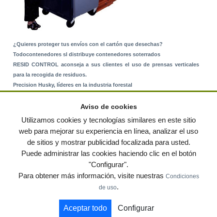
¿Quieres proteger tus envíos con el cartón que desechas?
Todocontenedores sl distribuye contenedores soterrados
RESID CONTROL aconseja a sus clientes el uso de prensas verticales
para la recogida de residuos.
Precision Husky, líderes en la industria forestal
Alquiler de equipos: La solución para Ayuntamientos y Empresas de
Servicios
Aviso de cookies
Nuevo Sistema de Montaje sobre Suelo Rústico
Utilizamos cookies y tecnologías similares en este sitio
web para mejorar su experiencia en línea, analizar el uso
de sitios y mostrar publicidad focalizada para usted.
© residuos.com - Todos los derechos reservados
-
Política de privacidad
|
Puede administrar las cookies haciendo clic en el botón
Condiciones de uso
|
Contacto
|
Editores
|
Mapa web
|
Preguntas frecuentes
|
Publica
"Configurar".
tus anuncios gratis!
Para obtener más información, visite nuestras
Condiciones
Economía circular
Mueble Hogar
Para almacen
.
de uso
Muebles de terraza y jardin
Notas de prensa
Contenedores
Aceptar todo
Configurar