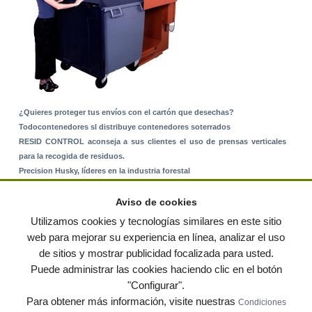
¿Quieres proteger tus envíos con el cartón que desechas?
Todocontenedores sl distribuye contenedores soterrados
RESID CONTROL aconseja a sus clientes el uso de prensas verticales
para la recogida de residuos.
Precision Husky, líderes en la industria forestal
Alquiler de equipos: La solución para Ayuntamientos y Empresas de
Servicios
Aviso de cookies
Nuevo Sistema de Montaje sobre Suelo Rústico
Utilizamos cookies y tecnologías similares en este sitio
web para mejorar su experiencia en línea, analizar el uso
de sitios y mostrar publicidad focalizada para usted.
© residuos.com - Todos los derechos reservados
-
Política de privacidad
|
Puede administrar las cookies haciendo clic en el botón
Condiciones de uso
|
Contacto
|
Editores
|
Mapa web
|
Preguntas frecuentes
|
Publica
"Configurar".
tus anuncios gratis!
Para obtener más información, visite nuestras
Condiciones
Economía circular
Mueble Hogar
Para almacen