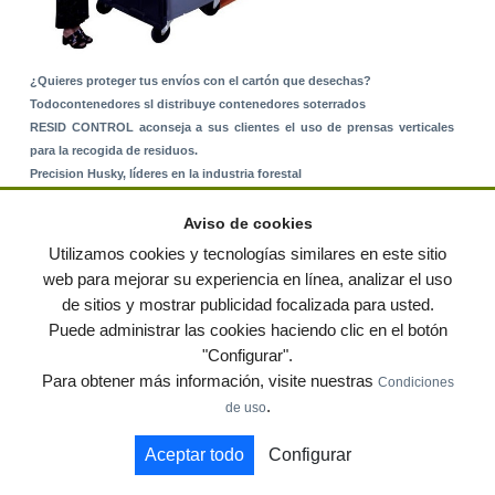
¿Quieres proteger tus envíos con el cartón que desechas?
Todocontenedores sl distribuye contenedores soterrados
RESID CONTROL aconseja a sus clientes el uso de prensas verticales
para la recogida de residuos.
Precision Husky, líderes en la industria forestal
Alquiler de equipos: La solución para Ayuntamientos y Empresas de
Servicios
Aviso de cookies
Nuevo Sistema de Montaje sobre Suelo Rústico
Utilizamos cookies y tecnologías similares en este sitio
web para mejorar su experiencia en línea, analizar el uso
de sitios y mostrar publicidad focalizada para usted.
© residuos.com - Todos los derechos reservados
-
Política de privacidad
|
Puede administrar las cookies haciendo clic en el botón
Condiciones de uso
|
Contacto
|
Editores
|
Mapa web
|
Preguntas frecuentes
|
Publica
"Configurar".
tus anuncios gratis!
Para obtener más información, visite nuestras
Condiciones
Economía circular
Mueble Hogar
Para almacen
.
de uso
Muebles de terraza y jardin
Notas de prensa
Contenedores
Aceptar todo
Configurar
by