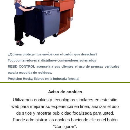
¿Quieres proteger tus envíos con el cartón que desechas?
Todocontenedores sl distribuye contenedores soterrados
RESID CONTROL aconseja a sus clientes el uso de prensas verticales
para la recogida de residuos.
Precision Husky, líderes en la industria forestal
Alquiler de equipos: La solución para Ayuntamientos y Empresas de
Servicios
Aviso de cookies
Nuevo Sistema de Montaje sobre Suelo Rústico
Utilizamos cookies y tecnologías similares en este sitio
web para mejorar su experiencia en línea, analizar el uso
de sitios y mostrar publicidad focalizada para usted.
© residuos.com - Todos los derechos reservados
-
Política de privacidad
|
Puede administrar las cookies haciendo clic en el botón
Condiciones de uso
|
Contacto
|
Editores
|
Mapa web
|
Preguntas frecuentes
|
Publica
"Configurar".
tus anuncios gratis!