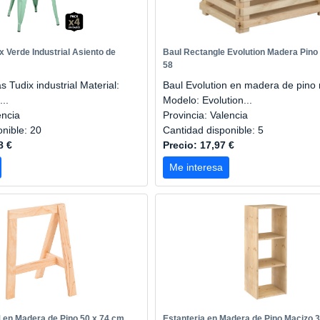
x Verde Industrial Asiento de
Baul Rectangle Evolution Madera Pino
58
s Tudix industrial Material:
Baul Evolution en madera de pino
..
Modelo: Evolution...
encia
Provincia: Valencia
onible: 20
Cantidad disponible: 5
8 €
Precio: 17,97 €
Me interesa
 en Madera de Pino 50 x 74 cm
Estanteria en Madera de Pino Macizo 