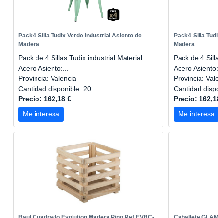
Pack4-Silla Tudix Verde Industrial Asiento de
Pack4-Silla Tudi
Madera
Madera
Pack de 4 Sillas Tudix industrial Material:
Pack de 4 Silla
Acero Asiento:...
Acero Asiento:.
Provincia: Valencia
Provincia: Val
Cantidad disponible: 20
Cantidad disp
Precio: 162,18 €
Precio: 162,1
Me interesa
Me interesa
Baul Cuadrado Evolution Madera Pino Ref.EVBC-
Caballete GLAM