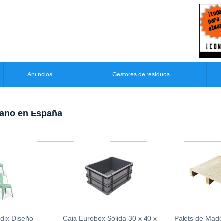
Anuncios
Gestores de residuos
mano en España
udix Diseño
Caja Eurobox Sólida 30 x 40 x
Palets de Mad