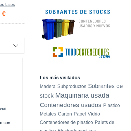
es Lisos
 €
Los más visitados
Sobrantes de
Madera
Subproductos
Maquinaria usada
stock
Contenedores usados
Plastico
etal
Metales
Carton
Papel
Vidrio
Contenedores de plastico
Palets de
le con
plastico
Electrodomesticos