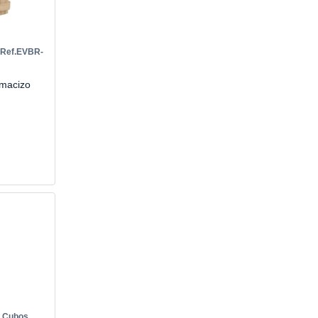
 Ref.EVBR-
 macizo
3 Cubos