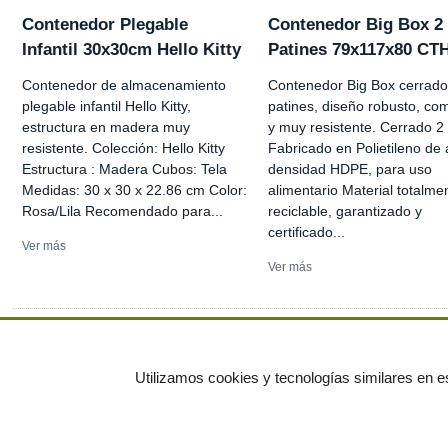
Contenedor Plegable
Contenedor Big Box 2
Infantil 30x30cm Hello Kitty
Patines 79x117x80 CT
Contenedor de almacenamiento
Contenedor Big Box cerrado
plegable infantil Hello Kitty,
patines, diseño robusto, co
estructura en madera muy
y muy resistente. Cerrado 2
resistente. Colección: Hello Kitty
Fabricado en Polietileno de 
Estructura : Madera Cubos: Tela
densidad HDPE, para uso
Medidas: 30 x 30 x 22.86 cm Color:
alimentario Material totalme
Rosa/Lila Recomendado para...
reciclable, garantizado y
certificado...
Ver más
Ver más
Ver más anuncios
Utilizamos cookies y tecnologías similares en es
© residuos.com - Todos los derechos res
Economía circular
Mueble Hogar
Para almacen
Muebles de terraza y