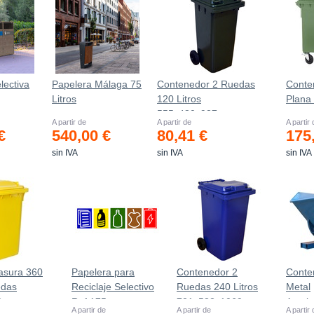
lectiva
Papelera Málaga 75
Contenedor 2 Ruedas
Conte
Litros
120 Litros
Plana
555х480х937mm
A partir de
A partir de
A partir
€
540,00 €
80,41 €
175
sin IVA
sin IVA
sin IVA
asura 360
Papelera para
Contenedor 2
Conte
edas
Reciclaje Selectivo
Ruedas 240 Litros
Metal
0 mm
Ref.175
721х582х1069mm
Autob
A partir de
A partir de
A partir