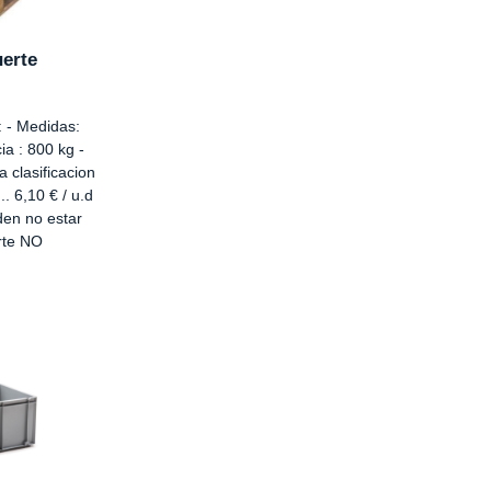
uerte
: - Medidas:
ia : 800 kg -
 clasificacion
.. 6,10 € / u.d
den no estar
orte NO