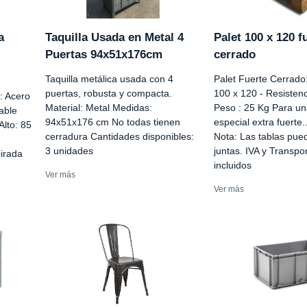
a
Taquilla Usada en Metal 4
Palet 100 x 120 f
Puertas 94x51x176cm
cerrado
Taquilla metálica usada con 4
Palet Fuerte Cerrado
puertas, robusta y compacta.
100 x 120 - Resistenc
l: Acero
Material: Metal Medidas:
Peso : 25 Kg Para una
able
94x51x176 cm No todas tienen
especial extra fuerte..
lto: 85
cerradura Cantidades disponibles:
Nota: Las tablas pue
3 unidades
juntas. IVA y Transp
irada
incluidos
Ver más
Ver más