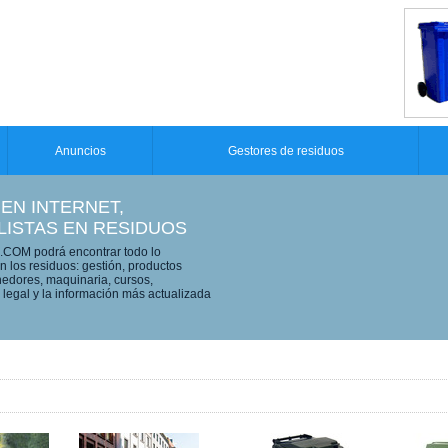
Anuncios
Gestores de residuos
 EN INTERNET,
LISTAS EN RESIDUOS
OM podrá encontrar todo lo
n los residuos: gestión, productos
edores, maquinaria, cursos,
legal y la información más actualizada