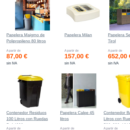
Papelera Maigmo de
Papelera Milan
Papelera Se
Polipropileno 80 litros
Tirol
A partir de
A partir de
A partir de
87,00 €
157,00 €
652,00 
sin IVA
sin IVA
sin IVA
Contenedor Residuos
Papelera Calpe 45
Contenedor B
100 Litros con Ruedas
litros
Litros con Ru
Ref.4200
583x880x101
A partir de
A partir de
A partir de