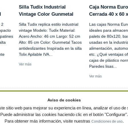
Silla Tudix Industrial
Caja Norma Euro
H
Vintage Color Gunmetal
Cerrada 40 x 60 
 2
Silla Tudix replica estilo industrial
Las cajas Norma Eur
mpacto
vintage Modelo: Tudix Material:
ideales para almacen
 patines
Acero Ancho: 46 cm Largo: 52 cm
palets de 80x120, ba
alta
Alto: 85 cm Color: Gunmetal Tacos
usadas en la industri
antideslizantes Inspirada en la silla
alimentación, automoci
nte
Tolix Apilable IVA...
etc. ¿Qué ventajas of
cajas de plástico no
Ver más
Paredes lisas...
Ver más
Aviso de cookies
te sitio web para mejorar su experiencia en línea, analizar el uso de s
Puede administrar las cookies haciendo clic en el botón "Configurar".
ervados
-
Política de privacidad
|
Condiciones de uso
|
Contacto
|
Editores
|
Mapa web
|
Preg
Para obtener más información, visite nuestras
.
Condiciones de uso
 jardin
Notas de prensa
Contenedores