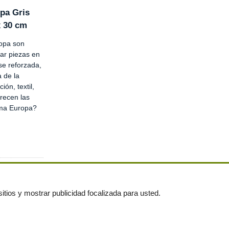
pa Gris
x 30 cm
opa son
ar piezas en
se reforzada,
a de la
ón, textil,
recen las
rma Europa?
itios y mostrar publicidad focalizada para usted.
untas frecuentes
|
Publica tus anuncios gratis!