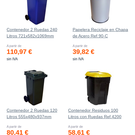
Contenedor 2 Ruedas 240
Papelera Reciclaje en Chapa
Litros 721х582х1069mm
de Acero Ref.90-C
A partir de
A partir de
110,97 €
39,82 €
sin IVA
sin IVA
Contenedor 2 Ruedas 120
Contenedor Residuos 100
Litros 555х480х937mm
Litros con Ruedas Ref.4200
A partir de
A partir de
80,41 €
58,61 €